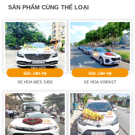
SẢN PHẨM CÙNG THỂ LOẠI
Giá: Liên hệ
Giá: Liên hệ
XE HOA MES S450
XE HOA VINFAST