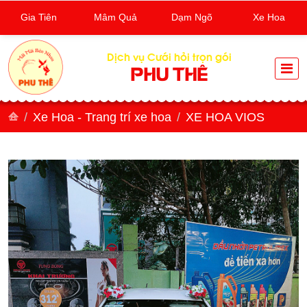
Gia Tiên
Mâm Quả
Dạm Ngõ
Xe Hoa
Dịch vụ Cưới hỏi trọn gói
PHU THÊ
Xe Hoa - Trang trí xe hoa
XE HOA VIOS