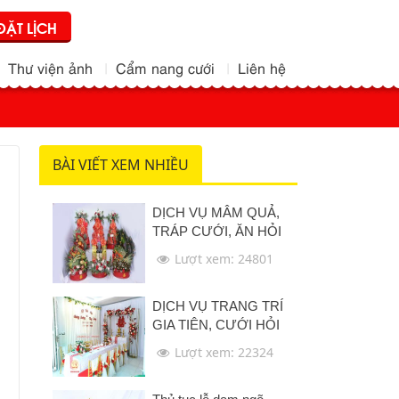
ĐẶT LỊCH
Thư viện ảnh
Cẩm nang cưới
Liên hệ
BÀI VIẾT XEM NHIỀU
DỊCH VỤ MÂM QUẢ,
TRÁP CƯỚI, ĂN HỎI
Lượt xem: 24801
DỊCH VỤ TRANG TRÍ
GIA TIÊN, CƯỚI HỎI
Lượt xem: 22324