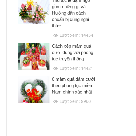
Thủ tục lễ dạm ngõ
gồm những gì và
Hướng dẫn cách
chuẩn bị đúng nghi
thức
Lượt xem: 14454
Cách xếp mâm quả
cưới đúng với phong
tục truyền thống
Lượt xem: 14421
6 mâm quả đám cưới
theo phong tục miền
Nam chính xác nhất
Lượt xem: 8960