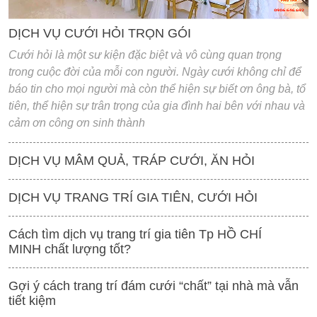
DỊCH VỤ CƯỚI HỎI TRỌN GÓI
Cưới hỏi là một sư kiện đặc biệt và vô cùng quan trọng
trong cuộc đời của mỗi con người. Ngày cưới không chỉ để
báo tin cho mọi người mà còn thể hiện sự biết ơn ông bà, tổ
tiên, thể hiện sự trân trọng của gia đình hai bên với nhau và
cảm ơn công ơn sinh thành
DỊCH VỤ MÂM QUẢ, TRÁP CƯỚI, ĂN HỎI
DỊCH VỤ TRANG TRÍ GIA TIÊN, CƯỚI HỎI
Cách tìm dịch vụ trang trí gia tiên Tp HỒ CHÍ
MINH chất lượng tốt?
Gợi ý cách trang trí đám cưới “chất” tại nhà mà vẫn
tiết kiệm