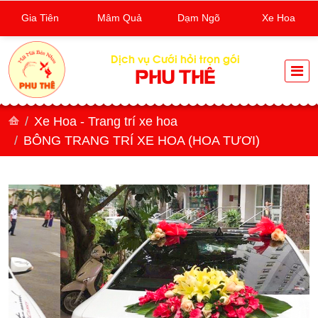
Gia Tiên
Mâm Quả
Dạm Ngõ
Xe Hoa
Dịch vụ Cưới hỏi trọn gói
PHU THÊ
Xe Hoa - Trang trí xe hoa
BÔNG TRANG TRÍ XE HOA (HOA TƯƠI)