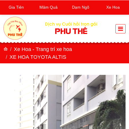
Gia Tiên
Mâm Quả
Dạm Ngõ
Xe Hoa
Dịch vụ Cưới hỏi trọn gói
PHU THÊ
Xe Hoa - Trang trí xe hoa
XE HOA TOYOTA ALTIS