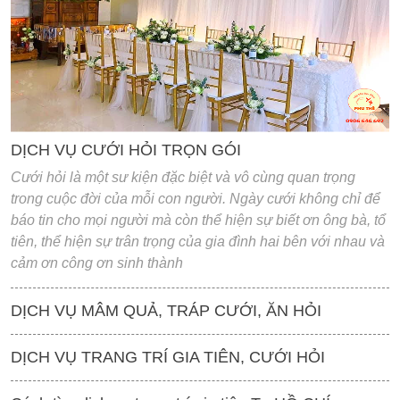
'
DỊCH VỤ CƯỚI HỎI TRỌN GÓI
Cưới hỏi là một sư kiện đặc biệt và vô cùng quan trọng
trong cuộc đời của mỗi con người. Ngày cưới không chỉ để
báo tin cho mọi người mà còn thể hiện sự biết ơn ông bà, tổ
tiên, thể hiện sự trân trọng của gia đình hai bên với nhau và
cảm ơn công ơn sinh thành
DỊCH VỤ MÂM QUẢ, TRÁP CƯỚI, ĂN HỎI
DỊCH VỤ TRANG TRÍ GIA TIÊN, CƯỚI HỎI