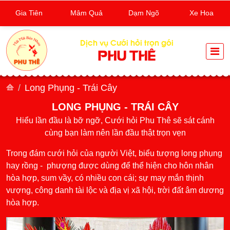
Gia Tiên
Mâm Quả
Dạm Ngõ
Xe Hoa
Dịch vụ Cưới hỏi trọn gói
PHU THÊ
Long Phụng - Trái Cây
LONG PHỤNG - TRÁI CÂY
Hiểu lần đầu là bỡ ngỡ, Cưới hỏi Phu Thê sẽ sát cánh
cùng bạn làm nên lần đầu thật trọn vẹn
Trong đám cưới hỏi của người Việt, biểu tượng long phụng
hay rồng - phượng được dùng để thể hiện cho hôn nhân
hòa hợp, sum vầy, có nhiều con cái; sự may mắn thịnh
vượng, công danh tài lộc và địa vị xã hội, trời đất âm dương
hòa hợp.