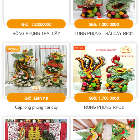
Giá: 1.200.000đ
Giá: 1.200.000đ
RỒNG PHỤNG TRÁI CÂY
LONG PHỤNG TRÁI CÂY RP01
Giá: Liên hệ
Giá: 1.700.000đ
Cặp long phụng trái cây
RỒNG PHỤNG RPO2