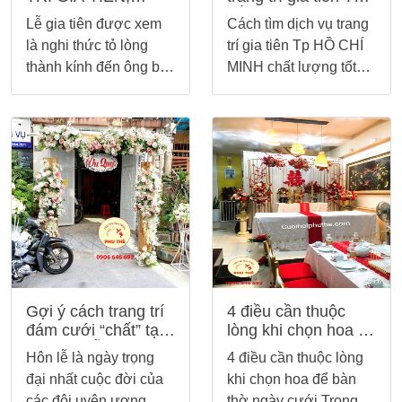
CƯỚI HỎI
HỒ CHÍ MINH chất
Lễ gia tiên được xem
Cách tìm dịch vụ trang
lượng tốt?
là nghi thức tỏ lòng
trí gia tiên Tp HỒ CHÍ
thành kính đến ông bà,
MINH chất lượng tốt?
tổ tiên. Trong lễ gia
HỒ CHÍ MINH là một
tiên, con cháu sẽ dâng
trong những địa bàn
lễ vật và xin phép với
trung tâm của TP.HCM
tổ tiên, ông bà về
chính vì vậy các ngành
chuyện “thành gia lập
dịch vụ nơi đây đều rất
thất”, cầu mong tổ tiên
phát triển, đặc biệt là
phù hợp cho đôi trẻ
lĩnh vực cưới hỏi. Nếu
được “răng long đầu
như bạn muốn tìm dịch
bạc”, “vững kết đồng
vụ trang trí gia tiên HỒ
tâm”
CHÍ MINH, bài viết sau
sẽ gợi ý cho bạn
Gợi ý cách trang trí
4 điều cần thuộc
những thông tin hữu
đám cưới “chất” tại
lòng khi chọn hoa để
ích để tham khảo.
nhà mà vẫn tiết kiệm
bàn thờ ngày cưới
Hôn lễ là ngày trọng
4 điều cần thuộc lòng
đại nhất cuộc đời của
khi chọn hoa để bàn
các đôi uyên ương.
thờ ngày cưới Trong