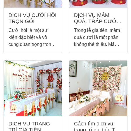
DỊCH VỤ CƯỚI HỎI
DỊCH VỤ MÂM
TRỌN GÓI
QUẢ, TRÁP CƯỚI,
ĂN HỎI
Cưới hỏi là một sư
Trong lễ gia tiên, mâm
kiện đặc biệt và vô
quả cưới là một phần
cùng quan trọng trong
không thể thiếu. Mâm
cuộc đời của mỗi con
quả cưới được xem là
người. Ngày cưới
lễ vật mà nhà trai gửi
không chỉ để báo tin
đến nhà gái thể hiện
cho mọi người mà còn
tình cảm trân trọng, biết
thể hiện sự biết ơn ông
ơn công lao dưỡng
bà, tổ tiên, thể hiện sự
dục của đấng sinh
trân trọng của gia đình
thành và là mở đầu
hai bên với nhau và
một câu chuyện mới,
cảm ơn công ơn sinh
lời giao kết cho một sự
thành
kết nối thâm giao giữa
hai gia đình.
DỊCH VỤ TRANG
Cách tìm dịch vụ
TRÍ GIA TIÊN,
trang trí gia tiên Tp