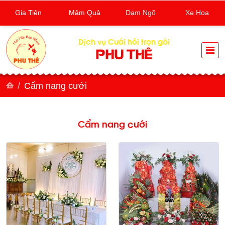
Gia Tiên
Mâm Quả
Dạm Ngõ
Xe Hoa
Dịch vụ Cưới hỏi trọn gói
PHU THÊ
Cẩm nang cưới
Cẩm nang cưới