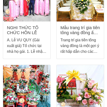
rước dâu,…
tới nhà gái. Bài viết
dưới đây, Phi Điệp
wedding xin chia sẻ
đến bạn một số mâm
quả cưới hỏi đẹp để
NGHI THỨC TỔ
Mẫu trang trí gia tiên
bạn tham khảo.
CHỨC HÔN LỄ
tông vàng đồng ấn
tượng nhất
A. Lễ VU QUY (Gái
Trang trí gia tiên tông
xuất giá) Tổ chức tại
vàng đồng là một gợi ý
nhà họ gái. 1. Lễ nhập
rất hấp dẫn cho các
gia: Họ nhà trai đến,
cặp đôi muốn tạo sự
báo họ nhà gái biết để
khác biệt và muốn sở
xin vào. 2. Lễ trình sính
hữu không gian tiệc
lễ : Gồm đôi đèn, cặp
cưới sang trọng, đẳng
rượu, trà, mâm trầu cau
cấp.
và các quả bánh, trái
cây. 3. Lễ bái gia tiên
(Lễ lên đèn, lễ bái Từ
Ðường): Người điều