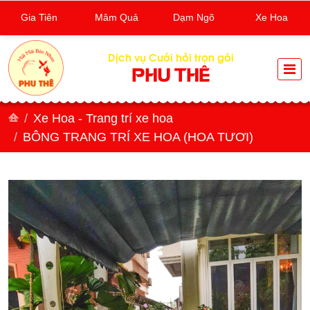
Gia Tiên
Mâm Quả
Dạm Ngõ
Xe Hoa
Dịch vụ Cưới hỏi trọn gói
PHU THÊ
Xe Hoa - Trang trí xe hoa
BÔNG TRANG TRÍ XE HOA (HOA TƯƠI)