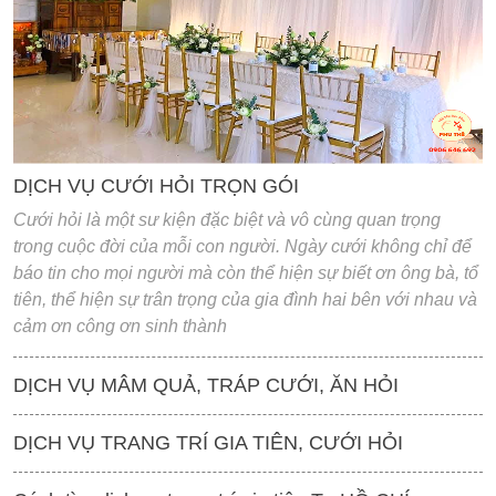
'
DỊCH VỤ CƯỚI HỎI TRỌN GÓI
Cưới hỏi là một sư kiện đặc biệt và vô cùng quan trọng
trong cuộc đời của mỗi con người. Ngày cưới không chỉ để
báo tin cho mọi người mà còn thể hiện sự biết ơn ông bà, tổ
tiên, thể hiện sự trân trọng của gia đình hai bên với nhau và
cảm ơn công ơn sinh thành
DỊCH VỤ MÂM QUẢ, TRÁP CƯỚI, ĂN HỎI
DỊCH VỤ TRANG TRÍ GIA TIÊN, CƯỚI HỎI