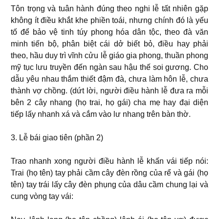
Tôn trọng và tuân hành đúng theo nghi lễ tất nhiên gặp
không ít điều khắt khe phiền toái, nhưng chính đó là yếu
tố để bảo vệ tinh túy phong hóa dân tộc, theo đà văn
minh tiến bộ, phân biệt cái dở biết bỏ, điều hay phải
theo, hầu duy trì vĩnh cửu lễ giáo gia phong, thuần phong
mỹ tục lưu truyền đến ngàn sau hậu thế soi gương. Cho
dẫu yêu nhau thắm thiết đậm đà, chưa làm hôn lễ, chưa
thành vợ chồng. (dứt lời, người điều hành lễ đưa ra mỗi
bên 2 cây nhang (họ trai, họ gái) cha mẹ hay đại diện
tiếp lấy nhanh xá và cắm vào lư nhang trên bàn thờ.
3. Lễ bái giao tiên (phần 2)
Trao nhanh xong người điều hành lễ khấn vái tiếp nói:
Trai (họ tên) tay phải cầm cây đèn rồng của rể và gái (họ
tên) tay trái lấy cây đèn phụng của dâu cầm chung lại và
cung vòng tay vái: