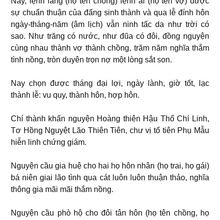
Nay, lệnh lang (họ tên chồng) lệnh ái (họ tên vợ) được
sự chuẩn thuận của đấng sinh thành và qua lễ đính hôn
ngày-tháng-năm (âm lịch) vẫn ninh tấc da như trời có
sao. Như trăng có nước, như đũa có đôi, đồng nguyện
cùng nhau thành vợ thành chồng, trăm năm nghĩa thắm
tình nồng, tròn duyên trọn nợ một lòng sắt son.
Nay chọn được tháng đại lợi, ngày lành, giờ tốt, lạc
thành lễ: vu quy, thành hôn, hợp hôn.
Chí thành khấn nguyện Hoàng thiên Hậu Thổ Chí Linh,
Tơ Hồng Nguyệt Lão Thiên Tiên, chư vị tổ tiên Phụ Mẫu
hiễn linh chứng giám.
Nguyện cầu gia huệ cho hai họ hôn nhân (họ trai, họ gái)
bá niên giai lão tình qua cát luôn luôn thuận thảo, nghĩa
thông gia mãi mãi thắm nồng.
Nguyện cầu phò hộ cho đôi tân hôn (họ tên chồng, họ