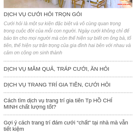
DỊCH VỤ CƯỚI HỎI TRỌN GÓI
Cưới hỏi là một sư kiện đặc biệt và vô cùng quan trọng
trong cuộc đời của mỗi con người. Ngày cưới không chỉ để
báo tin cho mọi người mà còn thể hiện sự biết ơn ông bà, tổ
tiên, thể hiện sự trân trọng của gia đình hai bên với nhau và
cảm ơn công ơn sinh thành
DỊCH VỤ MÂM QUẢ, TRÁP CƯỚI, ĂN HỎI
DỊCH VỤ TRANG TRÍ GIA TIÊN, CƯỚI HỎI
Cách tìm dịch vụ trang trí gia tiên Tp HỒ CHÍ
MINH chất lượng tốt?
Gợi ý cách trang trí đám cưới “chất” tại nhà mà vẫn
tiết kiệm