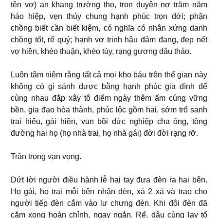
tên vợ) an khang trường thọ, trọn duyên nợ trăm năm
hảo hiệp, vẹn thủy chung hạnh phúc trọn đời; phận
chồng biết cần biết kiệm, có nghĩa có nhân xứng danh
chồng tốt, rể quý; hạnh vợ trinh hậu đảm đang, đẹp nết
vợ hiền, khéo thuận, khéo tùy, rạng gương dâu thảo.
Luôn tâm niệm rằng tất cả mọi kho báu trên thế gian này
không có gì sánh được bằng hạnh phúc gia đình để
cùng nhau đắp xây tô điểm ngày thêm ấm cúng vững
bền, gia đạo hòa thành, phúc lộc gồm hai, sớm trổ sanh
trai hiếu, gái hiền, vun bồi đức nghiệp cha ông, tông
đường hai họ (họ nhà trai, họ nhà gái) đời đời rạng rỡ.
Trân trọng vạn vọng.
Dứt lời người điều hành lễ hai tay đưa đèn ra hai bên.
Họ gái, họ trai mỗi bên nhận đèn, xá 2 xá và trao cho
người tiếp đèn cắm vào lư chưng đèn. Khi đôi đèn đã
cắm xong hoàn chỉnh, ngay ngắn. Rể, dâu cùng lạy tổ