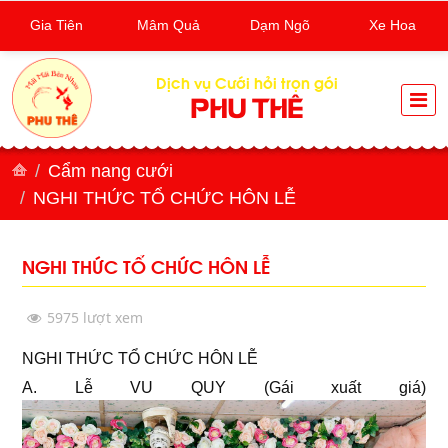
Gia Tiên
Mâm Quả
Dạm Ngõ
Xe Hoa
Dịch vụ Cưới hỏi trọn gói
PHU THÊ
Cẩm nang cưới
NGHI THỨC TỔ CHỨC HÔN LỄ
NGHI THỨC TỔ CHỨC HÔN LỄ
5975 lượt xem
NGHI THỨC TỔ CHỨC HÔN LỄ
A. Lễ VU QUY (Gái xuất giá)