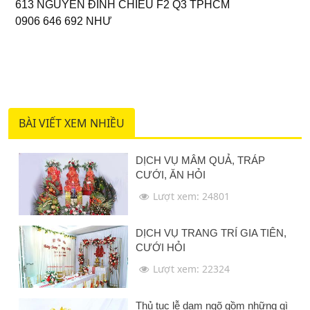
613 NGUYỄN ĐÌNH CHIỂU F2 Q3 TPHCM
0906 646 692 NHƯ
BÀI VIẾT XEM NHIỀU
DỊCH VỤ MÂM QUẢ, TRÁP
CƯỚI, ĂN HỎI
Lượt xem: 24801
DỊCH VỤ TRANG TRÍ GIA TIÊN,
CƯỚI HỎI
Lượt xem: 22324
Thủ tục lễ dạm ngõ gồm những gì