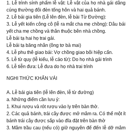
1. Lễ trình sính phẩm lễ vật: Lễ vật của họ nhà gái dâng
cúng thường đôi đèn tống hôn và hai quả bánh.
2. Lễ bái gia tiên (Lễ lên đèn, lễ bài Từ Ðường):
3. Lễ yết kiến công cô (lễ ra mắt cha mẹ chồng): Dâu bái
yết cha mẹ chồng và thân thuộc bên nhà chồng.
Lễ bái tạ hai họ trai gái.
Lễ bái tạ băng nhân (ông tơ bà mai)
4. Lễ phu thê giao bái: Vợ chồng giao bôi hiệp cẩn.
5. Lễ từ quy (lễ kiếu, lễ cáo từ): Do họ nhà gái trình
6. Lễ tiễn đưa: Lễ đưa do họ nhà trai trình
NGHI THỨC KHẤN VÁI
A. Lễ bái gia tiên (lễ lên đèn, lễ từ đường)
a. Những điểm cần lưu ý:
1. Khui rượu và rót rượu vào ly trên bàn thờ.
2. Các quả bánh, trái cây được mở mâm ra. Có thể một ít
bánh trái cây được sắp vào đĩa đặt trên bàn thờ
3. Mâm trầu cau (nếu có) giữ nguyên để đến lễ dỡ mâm