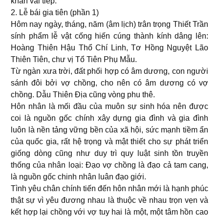
khấn vái tiếp.
2. Lễ bái gia tiên (phần 1)
Hôm nay ngày, tháng, năm (âm lịch) trân trọng Thiết Trần
sính phẩm lễ vật cống hiến cúng thành kính dâng lên:
Hoàng Thiên Hậu Thổ Chí Linh, Tơ Hồng Nguyệt Lão
Thiên Tiên, chư vị Tổ Tiên Phụ Mẫu.
Từ ngàn xưa trời, đất phối hợp có âm dương, con người
sánh đôi bởi vợ chồng, cho nên có âm dương có vợ
chồng. Dẫu Thiên Ðịa cũng vòng phu thê.
Hôn nhân là mối đầu của muôn sự sinh hóa nên được
coi là nguồn gốc chính xây dựng gia đình và gia đình
luôn là nền tảng vững bền của xã hội, sức mạnh tiềm ẩn
của quốc gia, rất hệ trọng và mật thiết cho sự phát triển
giống dòng cũng như duy trì quy luật sinh tồn truyền
thống của nhân loại: Ðạo vợ chồng là đạo cả tam cang,
là nguồn gốc chinh nhân luân đạo giới.
Tình yêu chân chính tiến đến hôn nhân mới là hạnh phúc
thật sự vì yêu đương nhau là thuộc về nhau trọn vẹn và
kết hợp lại chồng với vợ tuy hai là một, một tâm hồn cao