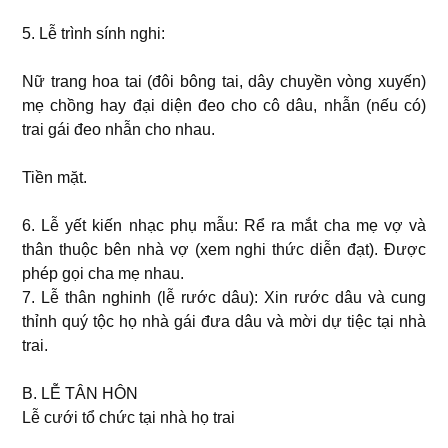
5. Lễ trình sính nghi:
Nữ trang hoa tai (đôi bông tai, dây chuyền vòng xuyến)
mẹ chồng hay đại diện đeo cho cô dâu, nhẫn (nếu có)
trai gái đeo nhẫn cho nhau.
Tiền mặt.
6. Lễ yết kiến nhạc phụ mẫu: Rể ra mắt cha mẹ vợ và
thân thuộc bên nhà vợ (xem nghi thức diễn đạt). Ðược
phép gọi cha mẹ nhau.
7. Lễ thân nghinh (lễ rước dâu): Xin rước dâu và cung
thỉnh quý tộc họ nhà gái đưa dâu và mời dự tiệc tại nhà
trai.
B. LỄ TÂN HÔN
Lễ cưới tổ chức tại nhà họ trai