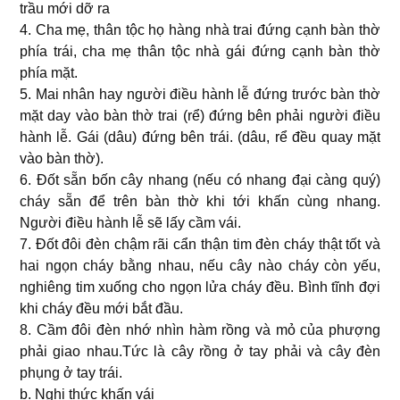
trầu mới dỡ ra
4. Cha mẹ, thân tộc họ hàng nhà trai đứng cạnh bàn thờ
phía trái, cha mẹ thân tộc nhà gái đứng cạnh bàn thờ
phía mặt.
5. Mai nhân hay người điều hành lễ đứng trước bàn thờ
mặt day vào bàn thờ trai (rể) đứng bên phải người điều
hành lễ. Gái (dâu) đứng bên trái. (dâu, rể đều quay mặt
vào bàn thờ).
6. Ðốt sẵn bốn cây nhang (nếu có nhang đại càng quý)
cháy sẵn để trên bàn thờ khi tới khấn cùng nhang.
Người điều hành lễ sẽ lấy cầm vái.
7. Ðốt đôi đèn chậm rãi cẩn thận tim đèn cháy thật tốt và
hai ngọn cháy bằng nhau, nếu cây nào cháy còn yếu,
nghiêng tim xuống cho ngọn lửa cháy đều. Bình tĩnh đợi
khi cháy đều mới bắt đầu.
8. Cầm đôi đèn nhớ nhìn hàm rồng và mỏ của phượng
phải giao nhau.Tức là cây rồng ở tay phải và cây đèn
phụng ở tay trái.
b. Nghi thức khấn vái