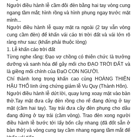
Người điều hành lễ cầm đôi đèn bằng hai tay vòng cung
ngang tầm mắt; hình rồng và hình phụng ngay trước mặt
mình...
Người điều hành lễ quay mặt ra ngoài (2 tay vẫn vòng
cung cầm đèn) để khấn vái cáo tri trời đất và vái lớn rõ
ràng như sau: (khấn phải thuộc lòng)
1. Lễ khấn cáo trời đất
Từng nghe rằng: Ðạo vợ chồng có thiên chức là trưởng
dưỡng và sanh hóa để gây mối cho ÐẠO TRỜl ÐẤT và
là giềng mối chính của ÐạO CON NGƯỜI.
Chí thành long trọng khấn cao cùng HOÀNG THlÊN
HẬU THỔ linh ứng chứng giám lễ Vu Quy (Thành Hôn).
Người điều hành lễ dứt lời, quay lưng xoay mặt vào bàn
thờ.Tay mặt đưa cây đèn rồng cho rể đang đứng ở tay
mặt (cầm hai tay). Tay trái đưa cây đèn phụng cho dâu
đang đứng ở tay trái (cầm vòng). Trao đèn xong người
điều hành lễ bước tới lấy bốn cây nhang (đã đốt sẵn ở
bàn thờ) và vòng cung tay cầm nhang ngang tầm mắt để