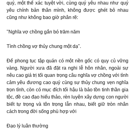
quý, một thể xác tuyệt vời, cùng quý yêu nhau như quý
yêu chính bản thân mình, không được ghét bỏ nhau
cũng như không bao giờ phân rẽ:
"Nghĩa vợ chồng gắn bó trăm năm
Tình chồng vợ thủy chung một dạ".
Ðể phong tục tập quán có một nền gốc có quy củ vững
vàng. Người xưa đã đặt ra nghi lễ hôn nhân, ngoài sự
nêu cao giá trị tối quan trọng câu nghĩa vợ chồng với tình
cảm yêu đương cao quý cùng sự thủy chung vẹn nghĩa
trọn tình, còn có mục đích tối hậu là bảo tồn tinh thần gia
tộc, đề cao đạo hiếu thảo, rèn luyện xây dựng con người
biết tự trọng và tôn trọng lẫn nhau, biết giữ tròn nhân
cách trong đời sống phù hợp với
Ðạo lý luân thường