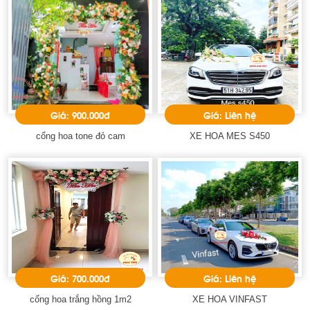
Giá: 900.000đ
Giá: Liên hệ
cổng hoa tone đỏ cam
XE HOA MES S450
Giá: 700.000đ
Giá: Liên hệ
cổng hoa trắng hồng 1m2
XE HOA VINFAST