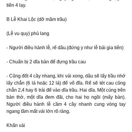
tiên 4 lạy.
B Lễ Khai Lộc (dỡ mâm trầu)
(Lễ vu quy) phù lang
- Người điều hành lễ, rể dâu.(đứng y như lễ bái gia tiên)
- Chuẩn bị 2 dĩa bàn để đựng trầu cau
- Cũng đốt 4 cây nhang, khi vái xong, dâu sẽ lấy trầu nhớ
lấy chẳn (6 lá hoặc 12 lá) để vô đĩa. Rể sẽ tét cau cũng
chẳn 2,4 hay 6 trái để vào dĩa trầu. Hai dĩa. Một cúng trên
bàn thờ, một dĩa đem đãi, cho hai họ ngồi (mấy bàn).
Người điều hành lễ cầm 4 cây nhanh cung vòng tay
ngang tầm mắt vái lớn rõ ràng.
Khấn vái