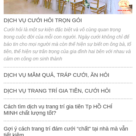
DỊCH VỤ CƯỚI HỎI TRỌN GÓI
Cưới hỏi là một sư kiện đặc biệt và vô cùng quan trọng
trong cuộc đời của mỗi con người. Ngày cưới không chỉ để
báo tin cho mọi người mà còn thể hiện sự biết ơn ông bà, tổ
tiên, thể hiện sự trân trọng của gia đình hai bên với nhau và
cảm ơn công ơn sinh thành
DỊCH VỤ MÂM QUẢ, TRÁP CƯỚI, ĂN HỎI
DỊCH VỤ TRANG TRÍ GIA TIÊN, CƯỚI HỎI
Cách tìm dịch vụ trang trí gia tiên Tp HỒ CHÍ
MINH chất lượng tốt?
Gợi ý cách trang trí đám cưới “chất” tại nhà mà vẫn
tiết kiệm