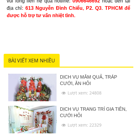
vui lòng liên hệ qua hotline:
0906646692
hoặc đến tại
địa chỉ
: 613 Nguyễn Đình Chiểu, P2. Q3. TPHCM để
được hỗ trợ tư vấn nhiệt tình.
BÀI VIẾT XEM NHIỀU
DỊCH VỤ MÂM QUẢ, TRÁP
CƯỚI, ĂN HỎI
Lượt xem: 24808
DỊCH VỤ TRANG TRÍ GIA TIÊN,
CƯỚI HỎI
Lượt xem: 22329