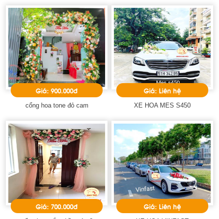
Giá: 900.000đ
Giá: Liên hệ
cổng hoa tone đỏ cam
XE HOA MES S450
Giá: 700.000đ
Giá: Liên hệ