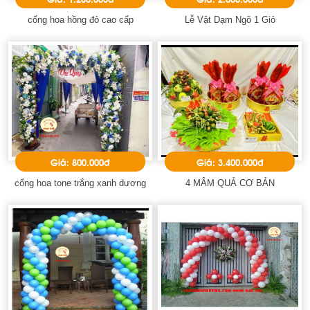
cổng hoa hồng đỏ cao cấp
Lễ Vật Dạm Ngõ 1 Giỏ
Giá: 800.000đ
Giá: 3.400.000đ
cổng hoa tone trắng xanh dương
4 MÂM QUẢ CƠ BẢN