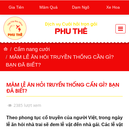
Gia Tiên
Mâm Quả
Dạm Ngõ
Xe Hoa
Dịch vụ Cưới hỏi trọn gói
PHU THÊ
Cẩm nang cưới
MÂM LỄ ĂN HỎI TRUYỀN THỐNG CẦN GÌ?
BẠN ĐÃ BIẾT?
MÂM LỄ ĂN HỎI TRUYỀN THỐNG CẦN GÌ? BẠN
ĐÃ BIẾT?
2385 lượt xem
Theo phong tục cổ truyền của người Việt, trong ngày
lễ ăn hỏi nhà trai sẽ đem lễ vật đến nhà gái. Các lễ vật