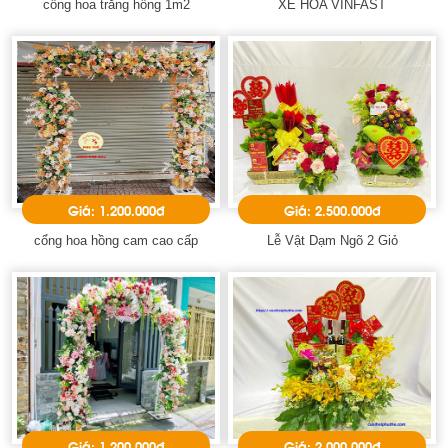
cổng hoa trắng hồng 1m2
XE HOA VINFAST
Giá: 1.200.000đ
Giá: 2.500.000đ
cổng hoa hồng cam cao cấp
Lễ Vật Dạm Ngõ 2 Giỏ
Giá: 1.200.000đ
Giá: 2.000.000đ