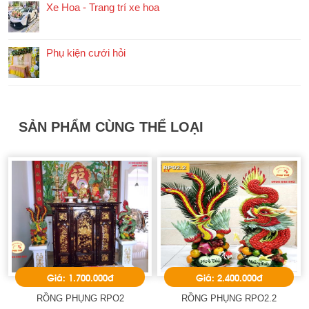
Xe Hoa - Trang trí xe hoa
Phụ kiện cưới hỏi
SẢN PHẨM CÙNG THỂ LOẠI
Giá: 1.700.000đ
Giá: 2.400.000đ
RỒNG PHỤNG RPO2
RỒNG PHỤNG RPO2.2