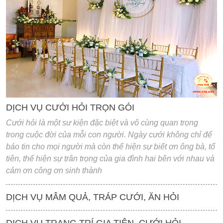
'
DỊCH VỤ CƯỚI HỎI TRỌN GÓI
Cưới hỏi là một sư kiện đặc biệt và vô cùng quan trọng
trong cuộc đời của mỗi con người. Ngày cưới không chỉ để
báo tin cho mọi người mà còn thể hiện sự biết ơn ông bà, tổ
tiên, thể hiện sự trân trọng của gia đình hai bên với nhau và
cảm ơn công ơn sinh thành
DỊCH VỤ MÂM QUẢ, TRÁP CƯỚI, ĂN HỎI