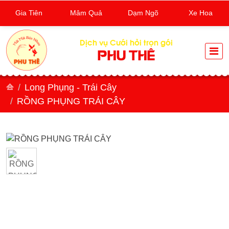
Gia Tiên
Mâm Quả
Dạm Ngõ
Xe Hoa
Dịch vụ Cưới hỏi trọn gói
PHU THÊ
Long Phụng - Trái Cây
RỒNG PHỤNG TRÁI CÂY