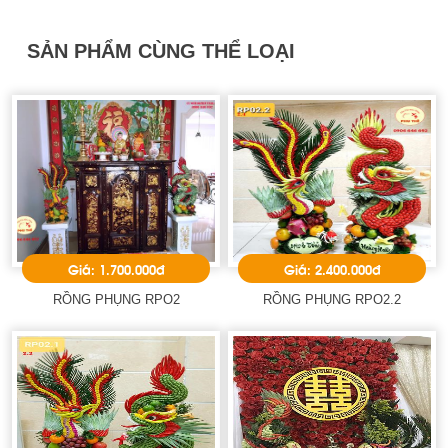
SẢN PHẨM CÙNG THỂ LOẠI
Giá: 1.700.000đ
Giá: 2.400.000đ
RỒNG PHỤNG RPO2
RỒNG PHỤNG RPO2.2