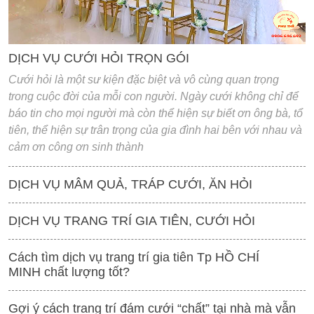
DỊCH VỤ CƯỚI HỎI TRỌN GÓI
Cưới hỏi là một sư kiện đặc biệt và vô cùng quan trọng
trong cuộc đời của mỗi con người. Ngày cưới không chỉ để
báo tin cho mọi người mà còn thể hiện sự biết ơn ông bà, tổ
tiên, thể hiện sự trân trọng của gia đình hai bên với nhau và
cảm ơn công ơn sinh thành
DỊCH VỤ MÂM QUẢ, TRÁP CƯỚI, ĂN HỎI
DỊCH VỤ TRANG TRÍ GIA TIÊN, CƯỚI HỎI
Cách tìm dịch vụ trang trí gia tiên Tp HỒ CHÍ
MINH chất lượng tốt?
Gợi ý cách trang trí đám cưới “chất” tại nhà mà vẫn