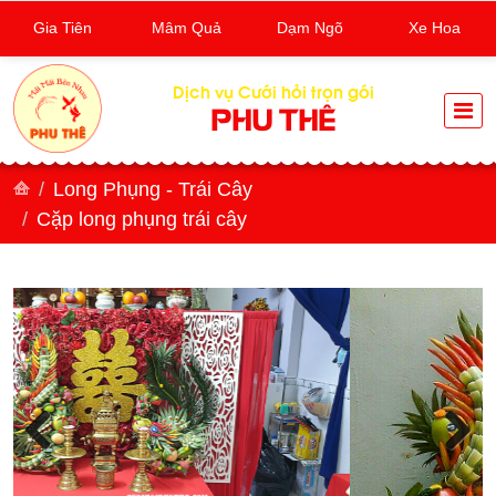
Gia Tiên
Mâm Quả
Dạm Ngõ
Xe Hoa
Dịch vụ Cưới hỏi trọn gói
PHU THÊ
Long Phụng - Trái Cây
Cặp long phụng trái cây