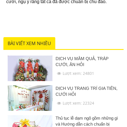
cưới, ngụ ý rằng tất cả đã được chuẩn bị chu đáo.
BÀI VIẾT XEM NHIỀU
DỊCH VỤ MÂM QUẢ, TRÁP
CƯỚI, ĂN HỎI
Lượt xem: 24801
DỊCH VỤ TRANG TRÍ GIA TIÊN,
CƯỚI HỎI
Lượt xem: 22324
Thủ tục lễ dạm ngõ gồm những gì
và Hướng dẫn cách chuẩn bị