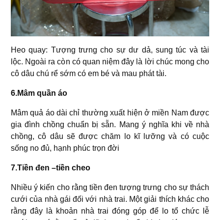
Heo quay: Tượng trưng cho sự dư dả, sung túc và tài
lộc. Ngoài ra còn có quan niệm đây là lời chúc mong cho
cô dâu chú rể sớm có em bé và mau phát tài.
6.Mâm quần áo
Mâm quả áo dài chỉ thường xuất hiện ở miền Nam được
gia đình chồng chuẩn bị sẵn. Mang ý nghĩa khi về nhà
chồng, cô dâu sẽ được chăm lo kĩ lưỡng và có cuộc
sống no đủ, hạnh phúc trọn đời
7.Tiền đen –tiền cheo
Nhiều ý kiến cho rằng tiền đen tượng trưng cho sự thách
cưới của nhà gái đối với nhà trai. Một giải thích khác cho
rằng đây là khoản nhà trai đóng góp để lo tổ chức lễ