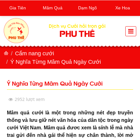
Gia Tiên
Mâm Quả
Dạm Ngõ
Xe Hoa
Dịch vụ Cưới hỏi trọn gói
PHU THÊ
Cẩm nang cưới
Ý Nghĩa Từng Mâm Quả Ngày Cưới
Ý Nghĩa Từng Mâm Quả Ngày Cưới
2952 lượt xem
Mâm quả cưới là một trong những nét đẹp truyền
thống và lưu giữ nét văn hóa của dân tộc trong ngày
cưới Việt Nam. Mâm quả đươc xem là sính lễ mà nhà
trai gửi đến nhà gái thể hiện sự chân thành, lời mở