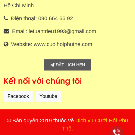
Hồ Chí Minh
Điện thoại: 090 664 66 92
Email: letuantrieu1993@gmail.com
Website: www.cuoihoiphuthe.com
ĐẶT LỊCH HẸN
Kết nối với chúng tôi
Facebook
Youtube
© Bản quyền 2019 thuộc về
Dịch vụ Cưới Hỏi Phu
Thê
.