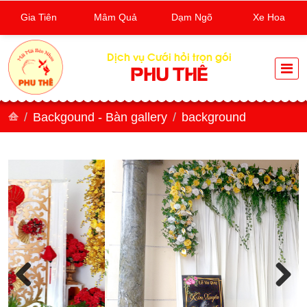
Gia Tiên
Mâm Quả
Dạm Ngõ
Xe Hoa
Dịch vụ Cưới hỏi trọn gói
PHU THÊ
Backgound - Bàn gallery
background
Previous
Next