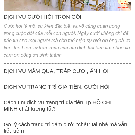
DỊCH VỤ CƯỚI HỎI TRỌN GÓI
Cưới hỏi là một sư kiện đặc biệt và vô cùng quan trọng
trong cuộc đời của mỗi con người. Ngày cưới không chỉ để
báo tin cho mọi người mà còn thể hiện sự biết ơn ông bà, tổ
tiên, thể hiện sự trân trọng của gia đình hai bên với nhau và
cảm ơn công ơn sinh thành
DỊCH VỤ MÂM QUẢ, TRÁP CƯỚI, ĂN HỎI
DỊCH VỤ TRANG TRÍ GIA TIÊN, CƯỚI HỎI
Cách tìm dịch vụ trang trí gia tiên Tp HỒ CHÍ
MINH chất lượng tốt?
Gợi ý cách trang trí đám cưới “chất” tại nhà mà vẫn
tiết kiệm