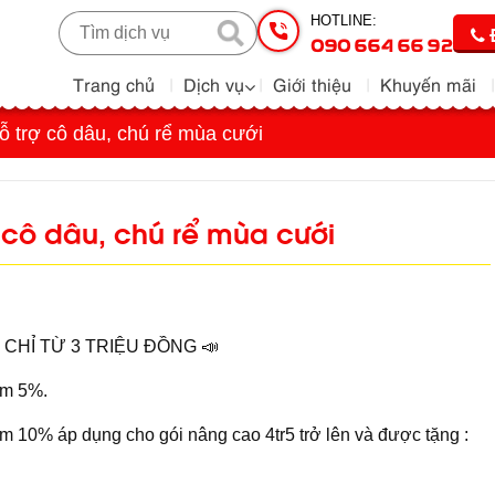
HOTLINE:
090 664 66 92
Trang chủ
Dịch vụ
Giới thiệu
Khuyến mãi
trợ cô dâu, chú rể mùa cưới
 cô dâu, chú rể mùa cưới
 CHỈ TỪ 3 TRIỆU ĐỒNG 📣
iảm 5%.
giảm 10% áp dụng cho gói nâng cao 4tr5 trở lên và được tặng :