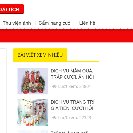
ĐẶT LỊCH
Thư viện ảnh
Cẩm nang cưới
Liên hệ
BÀI VIẾT XEM NHIỀU
DỊCH VỤ MÂM QUẢ,
TRÁP CƯỚI, ĂN HỎI
Lượt xem: 24801
DỊCH VỤ TRANG TRÍ
GIA TIÊN, CƯỚI HỎI
Lượt xem: 22323