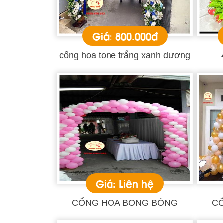
Giá: 800.000đ
cổng hoa tone trắng xanh dương
Giá: Liên hệ
CỔNG HOA BONG BÓNG
C