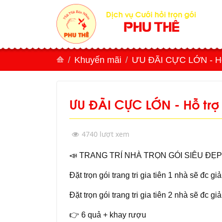
Dịch vụ Cưới hỏi trọn gói
PHU THÊ
Khuyến mãi
ƯU ĐÃI CỰC LỚN - Hỗ 
ƯU ĐÃI CỰC LỚN - Hỗ trợ
4740 lượt xem
📣 TRANG TRÍ NHÀ TRỌN GÓI SIÊU ĐẸP
Đặt trọn gói trang tri gia tiên 1 nhà sẽ đc g
Đặt trọn gói trang tri gia tiên 2 nhà sẽ đc 
👉 6 quả + khay rượu