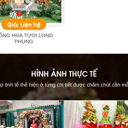
Giá: Liên hệ
ỔNG HOA TƯƠI LONG
PHỤNG
HÌNH ẢNH THỰC TẾ
ự tinh tế thể hiện ở từng chi tiết được chăm chút cần m