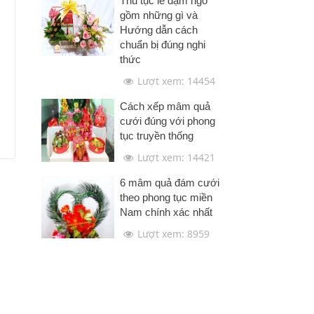
Thủ tục lễ dạm ngõ
gồm những gì và
Hướng dẫn cách
chuẩn bị đúng nghi
thức
Lượt xem: 14454
Cách xếp mâm quả
cưới đúng với phong
tục truyền thống
Lượt xem: 14421
6 mâm quả đám cưới
theo phong tục miền
Nam chính xác nhất
Lượt xem: 8959