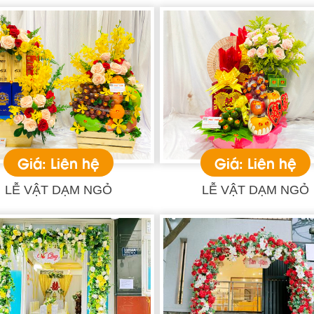
Giá: Liên hệ
Giá: Liên hệ
LỄ VẬT DẠM NGỎ
LỄ VẬT DẠM NGỎ