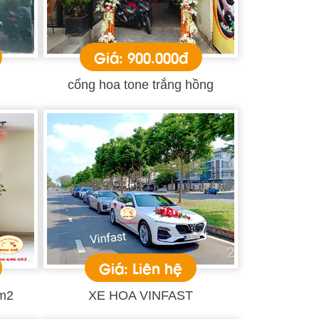
Giá: 900.000đ
cổng hoa tone trắng hồng
Giá: Liên hệ
1m2
XE HOA VINFAST