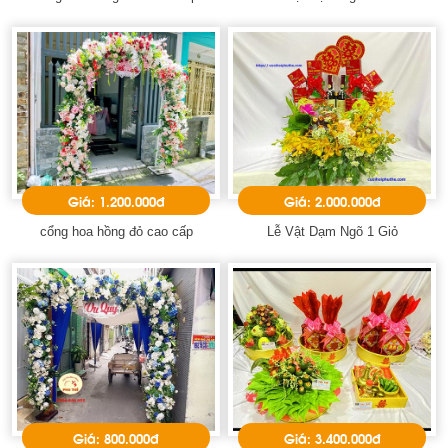
Giá: 1.200.000đ
Giá: 2.000.000đ
cổng hoa hồng đỏ cao cấp
Lễ Vật Dạm Ngõ 1 Giỏ
Giá: 800.000đ
Giá: 3.400.000đ