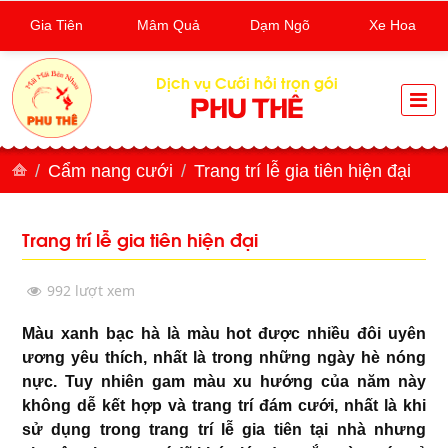
Gia Tiên
Mâm Quả
Dạm Ngõ
Xe Hoa
Dịch vụ Cưới hỏi trọn gói
PHU THÊ
Cẩm nang cưới
Trang trí lễ gia tiên hiện đại
Trang trí lễ gia tiên hiện đại
992 lượt xem
Màu xanh bạc hà là màu hot được nhiều đôi uyên
ương yêu thích, nhất là trong những ngày hè nóng
nực. Tuy nhiên gam màu xu hướng của năm này
không dễ kết hợp và trang trí đám cưới, nhất là khi
sử dụng trong trang trí lễ gia tiên tại nhà nhưng