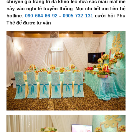
chuyên gia trang trí đã khéo léo đưa sắc màu mát mẻ
này vào nghi lễ truyền thống. Mọi chi tiết xin liên hệ
hotline:
090 664 66 92
-
0905 732 131
cưới hỏi Phu
Thê để được tư vấn