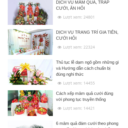
DỊCH VỤ MÂM QUẢ, TRÁP
CƯỚI, ĂN HỎI
Lượt xem: 24801
DỊCH VỤ TRANG TRÍ GIA TIÊN,
CƯỚI HỎI
Lượt xem: 22324
Thủ tục lễ dạm ngõ gồm những gì
và Hướng dẫn cách chuẩn bị
đúng nghi thức
Lượt xem: 14455
Cách xếp mâm quả cưới đúng
với phong tục truyền thống
Lượt xem: 14421
6 mâm quả đám cưới theo phong