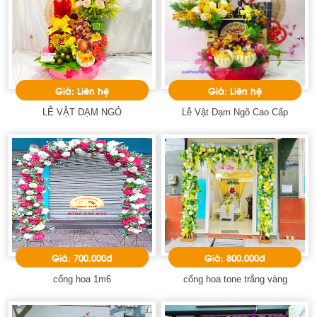
Giá: Liên hệ
Giá: Liên hệ
LỄ VẬT DẠM NGỎ
Lễ Vật Dạm Ngõ Cao Cấp
Giá: 700.000đ
Giá: 800.000đ
cổng hoa 1m6
cổng hoa tone trắng vàng