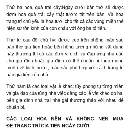
Thứ ba hoa, quả trái cây:Ngày cưới bàn thờ sẽ được
đơm hoa quả trái cây thật tươm tất trên bàn, Và hoa
trang trí chủ yếu là hoa tươi cho tất cả các vùng miền thể
hiện sự tôn kính của con cháu với ông bà tổ tiên.
Thứ tư câu đối chữ hỷ: được treo trên phông màn sau
bàn thờ gia tiên hoặc bên hông tường những vật dụng
này thường thì có các đơn vị dịch vụ đáp ứng nhu cầu
cho gia đình hoặc gia đình có thể chuẩn bị theo mong
muốn về kích thước, màu sắc phù hợp với cách trang trí
bàn gia tiên của nhà.
Thứ năm là các loại vật lễ khác: tùy phong tụ từng miền
và gia đạo của tùng nhà việc dâng các lễ vật khác do hai
bên gia đình nhà trai nhà gái thương thảo với nhau để
chuẩn bị.
CÁC LOẠI HOA NÊN VÀ KHÔNG NÊN MUA
ĐỂ TRANG TRÍ GIA TIÊN NGÀY CƯỚI