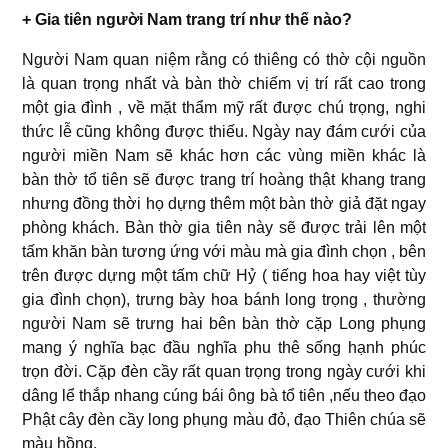
+ Gia tiên người Nam trang trí như thế nào?
Người Nam quan niệm rằng có thiêng có thờ cội nguồn
là quan trọng nhất và bàn thờ chiếm vị trí rất cao trong
một gia đình , về mặt thẩm mỹ rất được chú trọng, nghi
thức lễ cũng không được thiếu. Ngày nay đám cưới của
người miền Nam sẽ khác hơn các vùng miền khác là
bàn thờ tổ tiên sẽ được trang trí hoàng thật khang trang
nhưng đồng thời họ dựng thêm một bàn thờ giả đặt ngay
phòng khách. Bàn thờ gia tiên này sẽ được trải lên một
tấm khăn bàn tương ứng với màu mà gia đình chọn , bên
trên được dựng một tấm chữ Hỷ ( tiếng hoa hay việt tùy
gia đình chọn), trưng bày hoa bánh long trọng , thường
người Nam sẽ trưng hai bên bàn thờ cặp Long phụng
mang ý nghĩa bạc đầu nghĩa phu thê sống hạnh phúc
trọn đời. Cặp đèn cầy rất quan trọng trong ngày cưới khi
dâng lể thắp nhang cúng bái ông bà tổ tiên ,nếu theo đạo
Phật cây đèn cầy long phụng màu đỏ, đạo Thiên chúa sẽ
màu hồng.