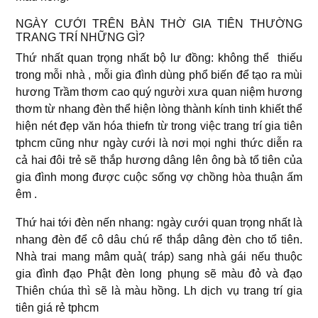
NGÀY CƯỚI TRÊN BÀN THỜ GIA TIÊN THƯỜNG
TRANG TRÍ NHỮNG GÌ?
Thứ nhất quan trọng nhất bộ lư đồng: không thể thiếu
trong mỗi nhà , mỗi gia đình dùng phổ biến để tạo ra mùi
hương Trầm thơm cao quý người xưa quan niệm hương
thơm từ nhang đèn thể hiện lòng thành kính tinh khiết thể
hiện nét đẹp văn hóa thiefn từ trong việc trang trí gia tiên
tphcm cũng như ngày cưới là nơi mọi nghi thức diễn ra
cả hai đôi trẻ sẽ thắp hương dâng lên ông bà tổ tiên của
gia đình mong được cuộc sống vợ chồng hòa thuận ấm
êm .
Thứ hai tới đèn nến nhang: ngày cưới quan trọng nhất là
nhang đèn để cô dâu chú rể thắp dâng đèn cho tổ tiên.
Nhà trai mang mâm quả( tráp) sang nhà gái nếu thuộc
gia đình đạo Phật đèn long phụng sẽ màu đỏ và đạo
Thiên chúa thì sẽ là màu hồng. Lh dịch vụ trang trí gia
tiên giá rẻ tphcm