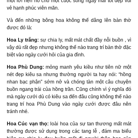
một lời hẹn hò cho một cuộc sống ngày mai tốt đẹp vui
vẻ hạnh phúc viên mãn.
Và đến những bông hoa không thể dâng lên bàn thờ
được đó là:
Hoa Ly trắng:
sự chia ly, mất mát chất đầy nỗi buồn , vì
vậy dù rất đẹp nhưng không thể nào trang trí bàn thờ đặc
biệt vào ngày cưới hỏi của gia đình.
Hoa Phù Dung:
mỏng manh yêu kiều như tiên nữ một
nét đẹp kiêu sa nhưng thường người ta hay nói: “hồng
nhan bạc phận” sớm nở và chóng tàn một câu chuyện
buồn ngang trái của hồng trần. Cũng chính vì ý nghĩa đó
mà ngày cưới dù có kiêu sa đến đâu cũng không thể nào
trang trí hoa Phù Dung vào ngày cưới được đâu nên
tránh nhé.
Hoa Cúc vạn thọ:
loài hoa của sự tan thương mất mát
thường được sử dụng trong các tang lễ , đám ma biểu