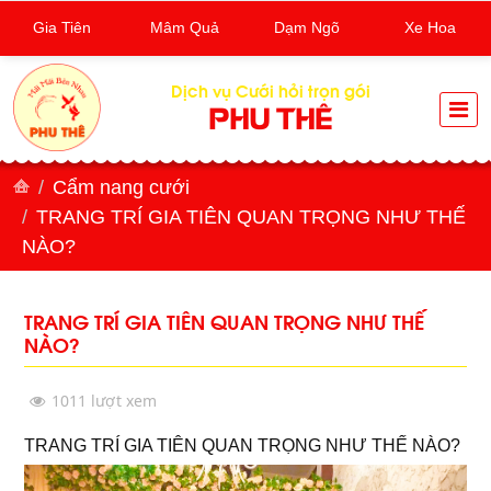
Gia Tiên
Mâm Quả
Dạm Ngõ
Xe Hoa
Dịch vụ Cưới hỏi trọn gói
PHU THÊ
Cẩm nang cưới
TRANG TRÍ GIA TIÊN QUAN TRỌNG NHƯ THẾ
NÀO?
TRANG TRÍ GIA TIÊN QUAN TRỌNG NHƯ THẾ
NÀO?
1011 lượt xem
TRANG TRÍ GIA TIÊN QUAN TRỌNG NHƯ THẾ NÀO?