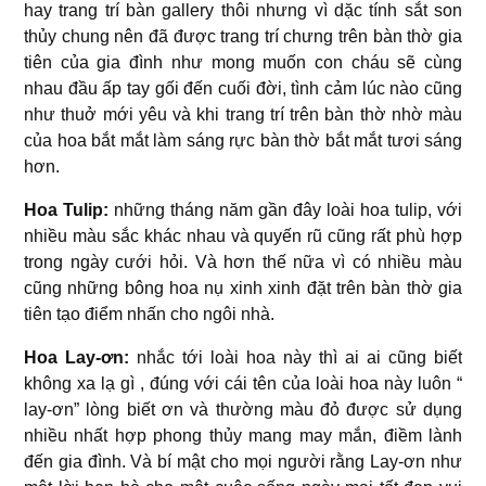
hay trang trí bàn gallery thôi nhưng vì dặc tính sắt son
thủy chung nên đã được trang trí chưng trên bàn thờ gia
tiên của gia đình như mong muốn con cháu sẽ cùng
nhau đầu ấp tay gối đến cuối đời, tình cảm lúc nào cũng
như thuở mới yêu và khi trang trí trên bàn thờ nhờ màu
của hoa bắt mắt làm sáng rực bàn thờ bắt mắt tươi sáng
hơn.
Hoa Tulip:
những tháng năm gần đây loài hoa tulip, với
nhiều màu sắc khác nhau và quyến rũ cũng rất phù hợp
trong ngày cưới hỏi. Và hơn thế nữa vì có nhiều màu
cũng những bông hoa nụ xinh xinh đặt trên bàn thờ gia
tiên tạo điểm nhấn cho ngôi nhà.
Hoa Lay-ơn:
nhắc tới loài hoa này thì ai ai cũng biết
không xa lạ gì , đúng với cái tên của loài hoa này luôn “
lay-ơn” lòng biết ơn và thường màu đỏ được sử dụng
nhiều nhất hợp phong thủy mang may mắn, điềm lành
đến gia đình. Và bí mật cho mọi người rằng Lay-ơn như