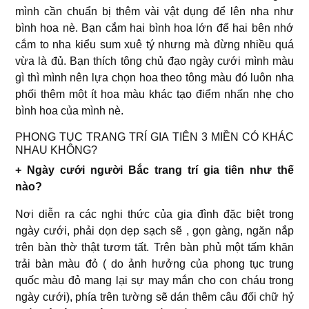
mình cần chuẩn bị thêm vài vật dụng để lên nha như
bình hoa nè. Bạn cắm hai bình hoa lớn để hai bên nhớ
cắm to nha kiểu sum xuê tý nhưng mà đừng nhiều quá
vừa là đủ. Bạn thích tông chủ đạo ngày cưới mình màu
gì thì mình nên lựa chọn hoa theo tông màu đó luôn nha
phối thêm một ít hoa màu khác tạo điểm nhấn nhẹ cho
bình hoa của mình nè.
PHONG TỤC TRANG TRÍ GIA TIÊN 3 MIỀN CÓ KHÁC
NHAU KHÔNG?
+ Ngày cưới người Bắc trang trí gia tiên như thế
nào?
Nơi diễn ra các nghi thức của gia đình đặc biệt trong
ngày cưới, phải dọn dẹp sạch sẽ , gọn gàng, ngăn nắp
trên bàn thờ thật tươm tất. Trên bàn phủ một tấm khăn
trải bàn màu đỏ ( do ảnh hưởng của phong tục trung
quốc màu đỏ mang lại sự may mắn cho con cháu trong
ngày cưới), phía trên tường sẽ dán thêm câu đối chữ hỷ