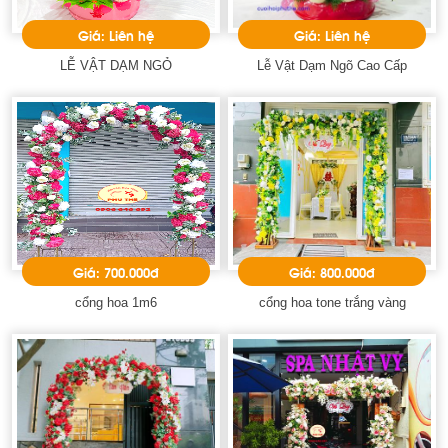
Giá: Liên hệ
Giá: Liên hệ
LỄ VẬT DẠM NGỎ
Lễ Vật Dạm Ngõ Cao Cấp
Giá: 700.000đ
Giá: 800.000đ
cổng hoa 1m6
cổng hoa tone trắng vàng