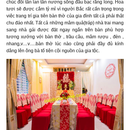
chúc đôi tân lan tân nương sống đầu bạc răng long. Hoa
tươi sẽ được cắm tỷ mỉ vì người Bắc rất cẩn trọng trong
việc trang trí gia tiên bàn thờ của gia đình tất cả phải thật
chu đáo nhất. Tất cả những mâm quả(tráp) nhà trai mang
sang nhà gái được đặt ngay ngắn trên bàn phù hợp
tương xướng với bàn thờ , trầu câu, mâm rượu , đèn ,
nhang,v…v….bàn thờ lúc nào cũng phải đầy đủ kính
dâng lên ông bà tổ tiện cội nguồn của gia tộc.