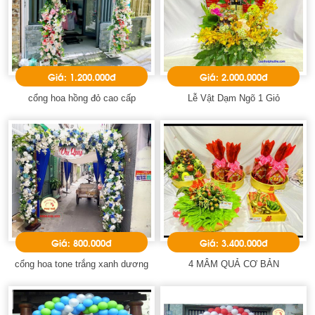
Giá: 1.200.000đ
Giá: 2.000.000đ
cổng hoa hồng đỏ cao cấp
Lễ Vật Dạm Ngõ 1 Giỏ
Giá: 800.000đ
Giá: 3.400.000đ
cổng hoa tone trắng xanh dương
4 MÂM QUẢ CƠ BẢN