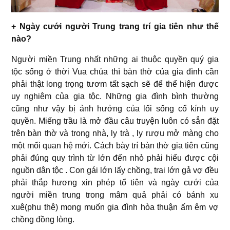
+ Ngày cưới người Trung trang trí gia tiên như thế
nào?
Người miền Trung nhất những ai thuộc quyền quý gia
tộc sống ở thời Vua chúa thì bàn thờ của gia đình cần
phải thật long trọng tươm tất sạch sẽ để thể hiện được
uy nghiêm của gia tộc. Những gia đình bình thường
cũng như vậy bị ảnh hưởng của lối sống cổ kính uy
quyền. Miếng trầu là mở đầu câu truyện luôn có sẳn đặt
trên bàn thờ và trong nhà, ly trà , ly rượu mở màng cho
một mối quan hệ mới. Cách bày trí bàn thờ gia tiên cũng
phải đúng quy trình từ lớn đến nhỏ phải hiểu được cội
nguồn dân tộc . Con gái lớn lấy chồng, trai lớn gả vợ đều
phải thắp hương xin phép tổ tiên và ngày cưới của
người miền trung trong mâm quả phải có bánh xu
xuê(phu thê) mong muốn gia đình hòa thuận ấm êm vợ
chồng đồng lòng.