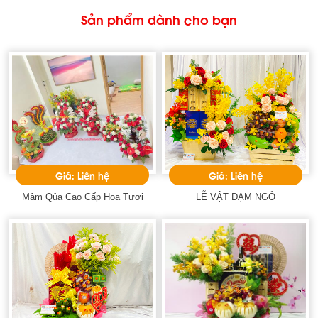
Sản phẩm dành cho bạn
Giá: Liên hệ
Giá: Liên hệ
Mâm Qủa Cao Cấp Hoa Tươi
LỄ VẬT DẠM NGỎ