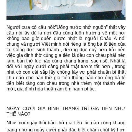
Người xưa có câu nói:”Uống nước nhớ nguồn” thật vậy
câu nói ấy dù là nơi đâu cũng luôn hướng về một nơi
không bao giờ quên được nhất là người Châu Á nói
chung và người Việt mình nói riêng là ông bà tổ tiên của
ta. Công đức sinh thành , dưỡng dục quý hơn trời nên
việc gia đình thờ cúng gia tiên là đều con cháu phải nên
làm, bàn thờ lúc nào cũng khang trang, sạch sẽ. Nhất là
đối với ngày cưới càng phải thật tươm tất hơn , trong
nhà có con cái sắp lấy chồng lấy vợ phải chuẩn bị thật
chu đáo cho bàn thờ gia tiên thông báo cho ông bà tổ
tiên biết rằng con cháu trong nhà thêm một thành viên
mới, gia đình hòa thuận ấm êm hạnh phúc.
NGÀY CƯỚI GIA ĐÌNH TRANG TRÍ GIA TIÊN NHƯ
THẾ NÀO?
Như mọi ngày thôi bàn thờ gia tiên lúc nào cũng khang
trang nhưng ngày cưới phải đặc biệt chăm chút kỹ hơn