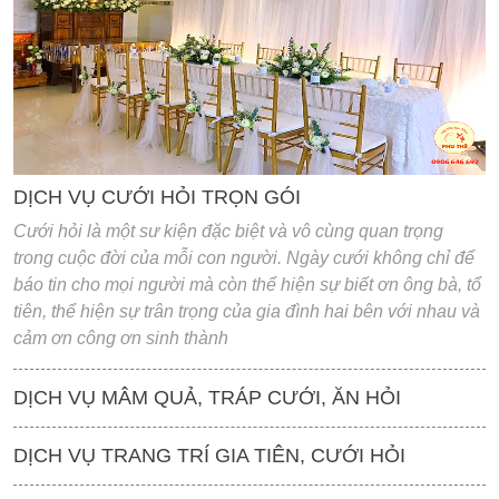
'
DỊCH VỤ CƯỚI HỎI TRỌN GÓI
Cưới hỏi là một sư kiện đặc biệt và vô cùng quan trọng
trong cuộc đời của mỗi con người. Ngày cưới không chỉ để
báo tin cho mọi người mà còn thể hiện sự biết ơn ông bà, tổ
tiên, thể hiện sự trân trọng của gia đình hai bên với nhau và
cảm ơn công ơn sinh thành
DỊCH VỤ MÂM QUẢ, TRÁP CƯỚI, ĂN HỎI
DỊCH VỤ TRANG TRÍ GIA TIÊN, CƯỚI HỎI