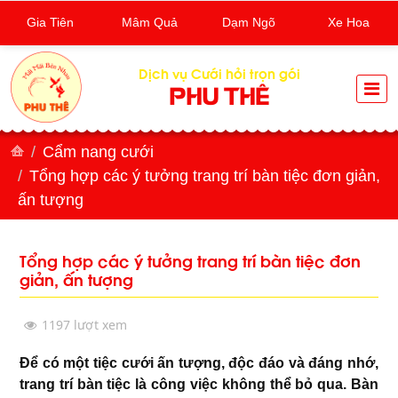
Gia Tiên
Mâm Quả
Dạm Ngõ
Xe Hoa
Dịch vụ Cưới hỏi trọn gói
PHU THÊ
Cẩm nang cưới
Tổng hợp các ý tưởng trang trí bàn tiệc đơn giản,
ấn tượng
Tổng hợp các ý tưởng trang trí bàn tiệc đơn
giản, ấn tượng
1197 lượt xem
Để có một tiệc cưới ấn tượng, độc đáo và đáng nhớ,
trang trí bàn tiệc là công việc không thể bỏ qua. Bàn