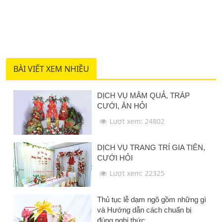
BÀI VIẾT XEM NHIỀU
DỊCH VỤ MÂM QUẢ, TRÁP
CƯỚI, ĂN HỎI
Lượt xem: 24802
DỊCH VỤ TRANG TRÍ GIA TIÊN,
CƯỚI HỎI
Lượt xem: 22325
Thủ tục lễ dạm ngõ gồm những gì
và Hướng dẫn cách chuẩn bị
đúng nghi thức