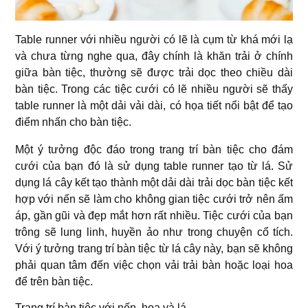
Table runner với nhiều người có lẽ là cụm từ khá mới lạ
và chưa từng nghe qua, đây chính là khăn trải ở chính
giữa bàn tiệc, thường sẽ được trải dọc theo chiều dài
bàn tiệc. Trong các tiệc cưới có lẽ nhiều người sẽ thấy
table runner là một dải vải dài, có họa tiết nổi bật để tạo
điểm nhấn cho bàn tiệc.
Một ý tưởng độc đáo trong trang trí bàn tiệc cho đám
cưới của bạn đó là sử dụng table runner tạo từ lá. Sử
dụng lá cây kết tạo thành một dải dài trải dọc bàn tiệc kết
hợp với nến sẽ làm cho không gian tiệc cưới trở nên ấm
áp, gần gũi và đẹp mắt hơn rất nhiều. Tiệc cưới của bạn
trông sẽ lung linh, huyền ảo như trong chuyện cổ tích.
Với ý tưởng trang trí bàn tiệc từ lá cây này, bạn sẽ không
phải quan tâm đến việc chọn vải trải bàn hoặc loại hoa
để trên bàn tiệc.
Trang trí bàn tiệc với nến, hoa và lá