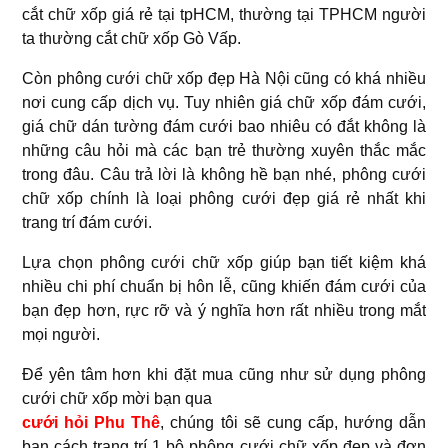
cắt chữ xốp giá rẻ tại tpHCM, thường tại TPHCM người
ta thường cắt chữ xốp Gò Vấp.
Còn phông cưới chữ xốp đẹp Hà Nội cũng có khá nhiều
nơi cung cấp dịch vụ. Tuy nhiên giá chữ xốp đám cưới,
giá chữ dán tường đám cưới bao nhiêu có đắt không là
những câu hỏi mà các bạn trẻ thường xuyên thắc mắc
trong đâu. Câu trả lời là không hề bạn nhé, phông cưới
chữ xốp chính là loại phông cưới đẹp giá rẻ nhất khi
trang trí đám cưới.
Lựa chọn phông cưới chữ xốp giúp bạn tiết kiệm khá
nhiều chi phí chuẩn bị hôn lễ, cũng khiến đám cưới của
bạn đẹp hơn, rực rỡ và ý nghĩa hơn rất nhiều trong mắt
mọi người.
Để yên tâm hơn khi đặt mua cũng như sử dụng phông
cưới chữ xốp mời bạn qua
cưới hỏi Phu Thê
, chúng tôi sẽ cung cấp, hướng dẫn
bạn cách trang trí 1 bộ phông cưới chữ xốp đẹp và đơn