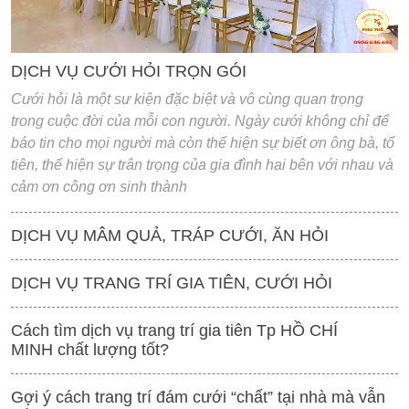
DỊCH VỤ CƯỚI HỎI TRỌN GÓI
Cưới hỏi là một sư kiện đặc biệt và vô cùng quan trọng
trong cuộc đời của mỗi con người. Ngày cưới không chỉ để
báo tin cho mọi người mà còn thể hiện sự biết ơn ông bà, tổ
tiên, thể hiện sự trân trọng của gia đình hai bên với nhau và
cảm ơn công ơn sinh thành
DỊCH VỤ MÂM QUẢ, TRÁP CƯỚI, ĂN HỎI
DỊCH VỤ TRANG TRÍ GIA TIÊN, CƯỚI HỎI
Cách tìm dịch vụ trang trí gia tiên Tp HỒ CHÍ
MINH chất lượng tốt?
Gợi ý cách trang trí đám cưới “chất” tại nhà mà vẫn