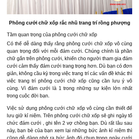
Phông cưới chữ xốp rắc nhũ trang trí rồng phượng
Tầm quan trọng của phông cưới chữ xốp
Có thể dễ dàng thấy rằng phông cưới chữ xốp vô cùng
quan trọng đối với mỗi đám cưới. Chúng chính là phần
chữ gắn trên phông cưới, khiến cho người tham gia đám
cưới cảm thấy đám cưới trang trọng hơn. Dù bạn có đơn
giản, không cầu kỳ trong việc trang trí các vấn đề khác thì
việc trang trí phông cưới chữ xốp cũng cần lưu ý vô
cùng. Vì đám cưới là 1 trong những sự kiện lớn nhất
trong cuộc đời bạn.
Việc sử dụng phông cưới chữ xốp vô cùng cần thiết để
lưu giữ kỉ niệm. Trên phông cưới chữ xốp sẽ ghi ngày tổ
chức đám cưới , ghi tên 2 vợ chồng bạn. Dù rất lâu sau
này, bạn bè của bạn xem lại những bức ảnh kỉ niệm thì
cũng dễ dàng nhớ ra bức ảnh đó chụp trong ngày cưới