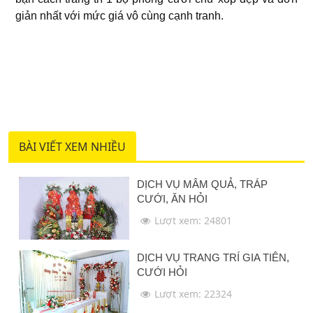
giản nhất với mức giá vô cùng cạnh tranh.
BÀI VIẾT XEM NHIỀU
DỊCH VỤ MÂM QUẢ, TRÁP
CƯỚI, ĂN HỎI
Lượt xem: 24801
DỊCH VỤ TRANG TRÍ GIA TIÊN,
CƯỚI HỎI
Lượt xem: 22324