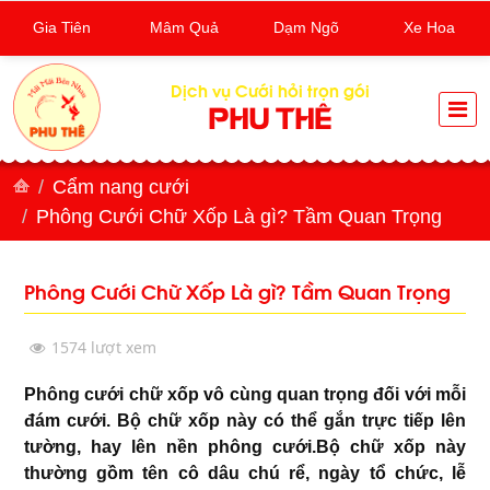
Gia Tiên
Mâm Quả
Dạm Ngõ
Xe Hoa
Dịch vụ Cưới hỏi trọn gói
PHU THÊ
Cẩm nang cưới
Phông Cưới Chữ Xốp Là gì? Tầm Quan Trọng
Phông Cưới Chữ Xốp Là gì? Tầm Quan Trọng
1574 lượt xem
Phông cưới chữ xốp vô cùng quan trọng đối với mỗi
đám cưới. Bộ chữ xốp này có thể gắn trực tiếp lên
tường, hay lên nền phông cưới.Bộ chữ xốp này
thường gồm tên cô dâu chú rể, ngày tổ chức, lễ