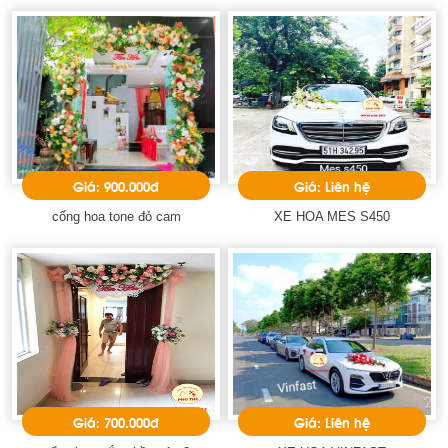
Giá: 900.000đ
Giá: Liên hệ
cổng hoa tone đỏ cam
XE HOA MES S450
Giá: 700.000đ
Giá: Liên hệ