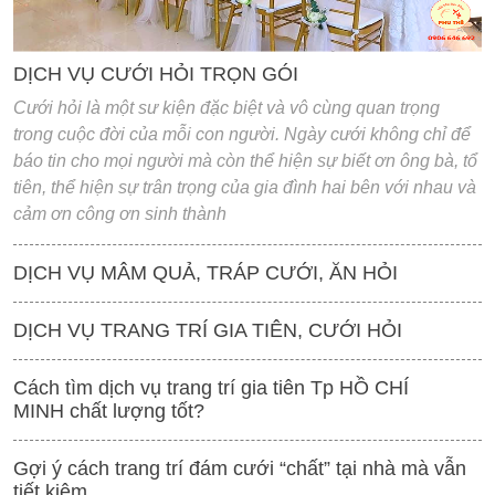
DỊCH VỤ CƯỚI HỎI TRỌN GÓI
Cưới hỏi là một sư kiện đặc biệt và vô cùng quan trọng
trong cuộc đời của mỗi con người. Ngày cưới không chỉ để
báo tin cho mọi người mà còn thể hiện sự biết ơn ông bà, tổ
tiên, thể hiện sự trân trọng của gia đình hai bên với nhau và
cảm ơn công ơn sinh thành
DỊCH VỤ MÂM QUẢ, TRÁP CƯỚI, ĂN HỎI
DỊCH VỤ TRANG TRÍ GIA TIÊN, CƯỚI HỎI
Cách tìm dịch vụ trang trí gia tiên Tp HỒ CHÍ
MINH chất lượng tốt?
Gợi ý cách trang trí đám cưới “chất” tại nhà mà vẫn
tiết kiệm