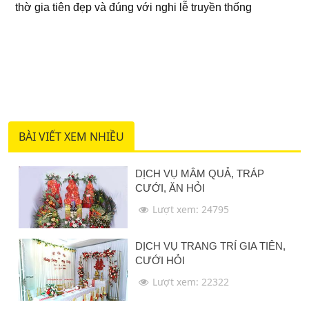
thờ gia tiên đẹp và đúng với nghi lễ truyền thống
BÀI VIẾT XEM NHIỀU
DỊCH VỤ MÂM QUẢ, TRÁP
CƯỚI, ĂN HỎI
Lượt xem: 24795
DỊCH VỤ TRANG TRÍ GIA TIÊN,
CƯỚI HỎI
Lượt xem: 22322