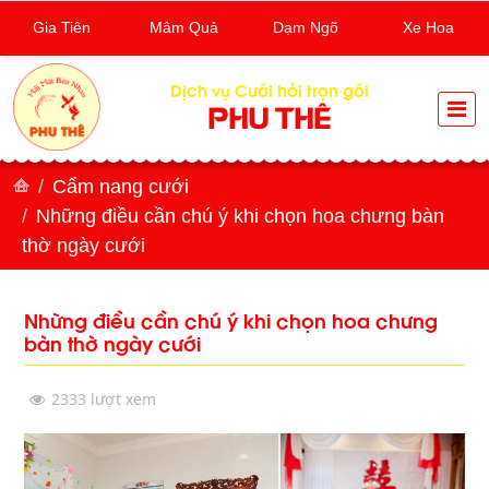
Gia Tiên
Mâm Quả
Dạm Ngõ
Xe Hoa
Dịch vụ Cưới hỏi trọn gói
PHU THÊ
Cẩm nang cưới
Những điều cần chú ý khi chọn hoa chưng bàn
thờ ngày cưới
Những điều cần chú ý khi chọn hoa chưng
bàn thờ ngày cưới
2333 lượt xem