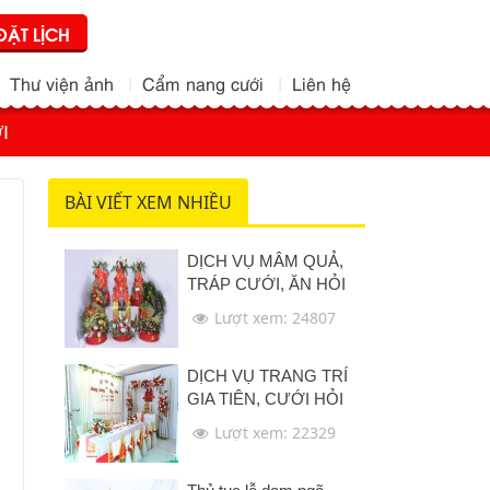
ĐẶT LỊCH
Thư viện ảnh
Cẩm nang cưới
Liên hệ
I
BÀI VIẾT XEM NHIỀU
DỊCH VỤ MÂM QUẢ,
TRÁP CƯỚI, ĂN HỎI
Lượt xem: 24807
DỊCH VỤ TRANG TRÍ
GIA TIÊN, CƯỚI HỎI
Lượt xem: 22329