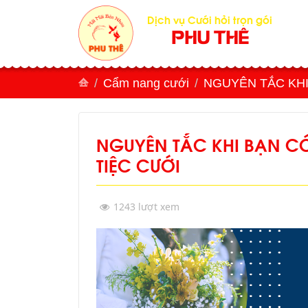
Dịch vụ Cưới hỏi trọn gói
PHU THÊ
Cẩm nang cưới
NGUYÊN TẮC KHI
NGUYÊN TẮC KHI BẠN CÓ
TIỆC CƯỚI
1243 lượt xem