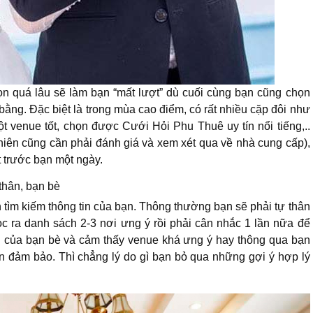
họn quá lâu sẽ làm bạn “mất lượt” dù cuối cùng bạn cũng chọn
ằng. Đặc biệt là trong mùa cao điểm, có rất nhiều cặp đôi như
t venue tốt, chọn được Cưới Hỏi Phu Thuê uy tín nổi tiếng,..
nhiên cũng cần phải đánh giá và xem xét qua về nhà cung cấp),
t trước bạn một ngày.
thân, bạn bè
h tìm kiếm thông tin của bạn. Thông thường bạn sẽ phải tự thân
lọc ra danh sách 2-3 nơi ưng ý rồi phải cân nhắc 1 lần nữa để
 của bạn bè và cảm thấy venue khá ưng ý hay thông qua bạn
ín đảm bảo. Thì chẳng lý do gì bạn bỏ qua những gợi ý hợp lý