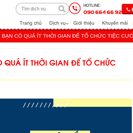
HOTLINE:
090 664 66 92
Trang chủ
Dịch vụ
Giới thiệu
Khuyến mãi
 BẠN CÓ QUÁ ÍT THỜI GIAN ĐỂ TỔ CHỨC TIỆC CƯỚ
 QUÁ ÍT THỜI GIAN ĐỂ TỔ CHỨC