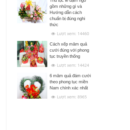
Thủ tục lễ dạm ngõ
gồm những gì và
Hướng dẫn cách
chuẩn bị đúng nghi
thức
Lượt xem: 14460
Cách xếp mâm quả
cưới đúng với phong
tục truyền thống
Lượt xem: 14424
6 mâm quả đám cưới
theo phong tục miền
Nam chính xác nhất
Lượt xem: 8965