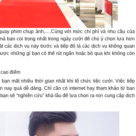
i, quay phim chụp ảnh,….Cùng với mức chi phí và nhu cầu của
 mà bạn coi trọng nhất trong ngày cưới để chú ý chọn lựa hơn
t các dịch vụ này trước và tiếp đó là các dịch vụ không quan
 được những gì bạn có thể rút ngắn hoặc bỏ qua khi không còn
 cao điểm
 bạn mất nhiều thời gian nhất khi tổ chức tiệc cưới. Việc tiếp
iện nay quá dễ dàng. Chỉ cần có internet hay tham khảo từ bạn
bạn sẽ “nghiên cứu” khá lâu để lựa chọn ra nơi cung cấp dịch