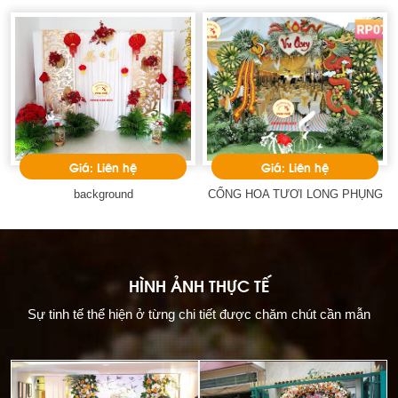
Giá: Liên hệ
Giá: Liên hệ
background
CỔNG HOA TƯƠI LONG PHỤNG
HÌNH ẢNH THỰC TẾ
Sự tinh tế thể hiện ở từng chi tiết được chăm chút cần mẫn