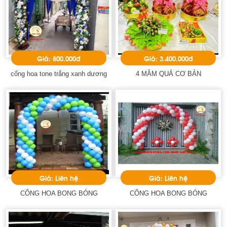
Giá: 800.000đ
Giá: 3.400.000đ
cổng hoa tone trắng xanh dương
4 MÂM QUẢ CƠ BẢN
Giá: Liên hệ
Giá: Liên hệ
CỔNG HOA BONG BÓNG
CỔNG HOA BONG BÓNG