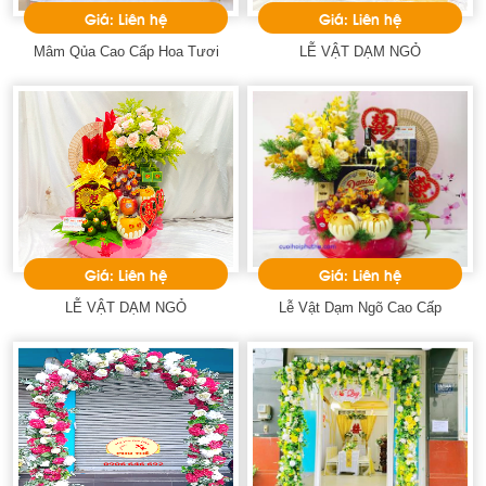
Giá: Liên hệ
Giá: Liên hệ
Mâm Qủa Cao Cấp Hoa Tươi
LỄ VẬT DẠM NGỎ
Giá: Liên hệ
Giá: Liên hệ
LỄ VẬT DẠM NGỎ
Lễ Vật Dạm Ngõ Cao Cấp