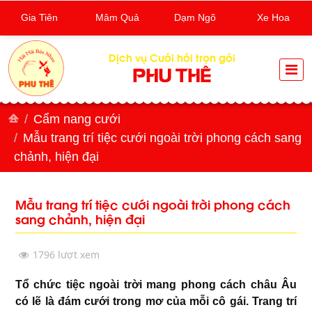
Gia Tiên
Mâm Quả
Dạm Ngõ
Xe Hoa
Dịch vụ Cưới hỏi trọn gói
PHU THÊ
Cẩm nang cưới
Mẫu trang trí tiệc cưới ngoài trời phong cách sang
chảnh, hiện đại
Mẫu trang trí tiệc cưới ngoài trời phong cách
sang chảnh, hiện đại
1796 lượt xem
Tổ chức tiệc ngoài trời mang phong cách châu Âu
có lẽ là đám cưới trong mơ của mỗi cô gái. Trang trí