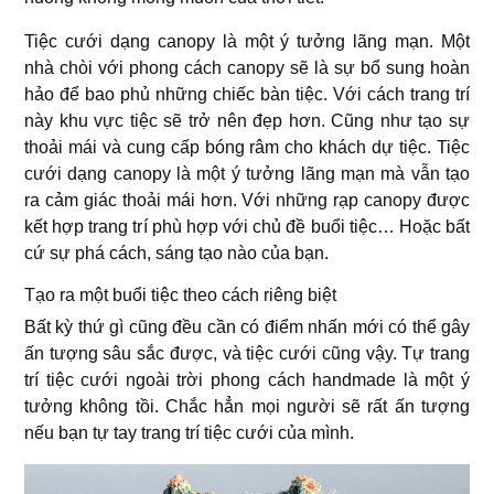
Tiệc cưới dạng canopy là một ý tưởng lãng mạn. Một
nhà chòi với phong cách canopy sẽ là sự bổ sung hoàn
hảo để bao phủ những chiếc bàn tiệc. Với cách trang trí
này khu vực tiệc sẽ trở nên đẹp hơn. Cũng như tạo sự
thoải mái và cung cấp bóng râm cho khách dự tiệc. Tiệc
cưới dạng canopy là một ý tưởng lãng mạn mà vẫn tạo
ra cảm giác thoải mái hơn. Với những rạp canopy được
kết hợp trang trí phù hợp với chủ đề buổi tiệc… Hoặc bất
cứ sự phá cách, sáng tạo nào của bạn.
Tạo ra một buổi tiệc theo cách riêng biệt
Bất kỳ thứ gì cũng đều cần có điểm nhấn mới có thể gây
ấn tượng sâu sắc được, và tiệc cưới cũng vậy. Tự trang
trí tiệc cưới ngoài trời phong cách handmade là một ý
tưởng không tồi. Chắc hẳn mọi người sẽ rất ấn tượng
nếu bạn tự tay trang trí tiệc cưới của mình.