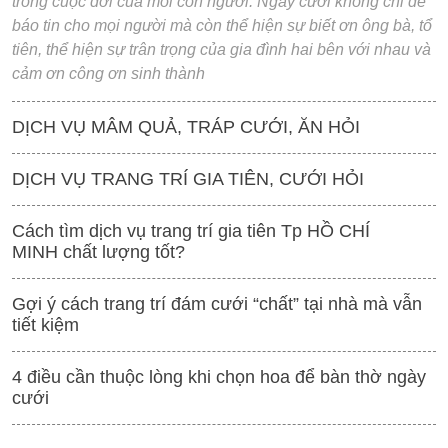
trong cuộc đời của mỗi con người. Ngày cưới không chỉ để
báo tin cho mọi người mà còn thể hiện sự biết ơn ông bà, tổ
tiên, thể hiện sự trân trọng của gia đình hai bên với nhau và
cảm ơn công ơn sinh thành
DỊCH VỤ MÂM QUẢ, TRÁP CƯỚI, ĂN HỎI
DỊCH VỤ TRANG TRÍ GIA TIÊN, CƯỚI HỎI
Cách tìm dịch vụ trang trí gia tiên Tp HỒ CHÍ
MINH chất lượng tốt?
Gợi ý cách trang trí đám cưới “chất” tại nhà mà vẫn
tiết kiệm
4 điều cần thuộc lòng khi chọn hoa để bàn thờ ngày
cưới