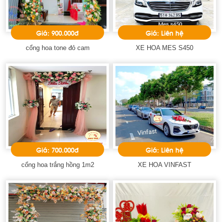
Giá: 900.000đ
Giá: Liên hệ
cổng hoa tone đỏ cam
XE HOA MES S450
Giá: 700.000đ
Giá: Liên hệ
cổng hoa trắng hồng 1m2
XE HOA VINFAST