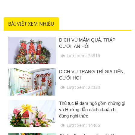
BÀI VIẾT XEM NHIỀU
DỊCH VỤ MÂM QUẢ, TRÁP
CƯỚI, ĂN HỎI
Lượt xem: 24816
DỊCH VỤ TRANG TRÍ GIA TIÊN,
CƯỚI HỎI
Lượt xem: 22333
Thủ tục lễ dạm ngõ gồm những gì
và Hướng dẫn cách chuẩn bị
đúng nghi thức
Lượt xem: 14466