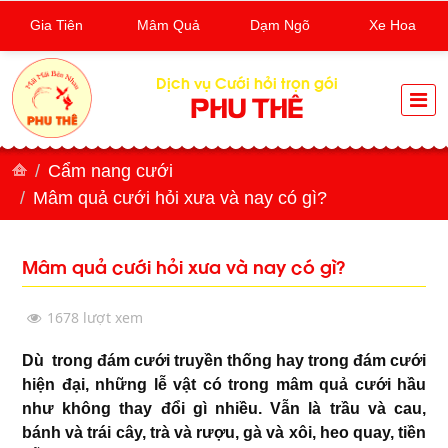
Gia Tiên
Mâm Quả
Dạm Ngõ
Xe Hoa
Dịch vụ Cưới hỏi trọn gói
PHU THÊ
Cẩm nang cưới
Mâm quả cưới hỏi xưa và nay có gì?
Mâm quả cưới hỏi xưa và nay có gì?
1678 lượt xem
Dù trong đám cưới truyền thống hay trong đám cưới
hiện đại, những lễ vật có trong mâm quả cưới hầu
như không thay đổi gì nhiều. Vẫn là trầu và cau,
bánh và trái cây, trà và rượu, gà và xôi, heo quay, tiền