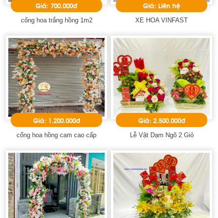
Giá: 700.000đ
Giá: Liên hệ
cổng hoa trắng hồng 1m2
XE HOA VINFAST
Giá: 1.200.000đ
Giá: 2.500.000đ
cổng hoa hồng cam cao cấp
Lễ Vật Dạm Ngõ 2 Giỏ