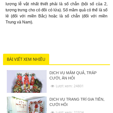
lượng lễ vật nhất thiết phải là số chẵn (bội số của 2,
tượng trưng cho có đôi có lứa). Số mâm quả có thể là số
lẻ (đối với miền Bắc) hoặc là số chẵn (đối với miền
Trung và Nam).
BÀI VIẾT XEM NHIỀU
DỊCH VỤ MÂM QUẢ, TRÁP
CƯỚI, ĂN HỎI
Lượt xem: 24801
DỊCH VỤ TRANG TRÍ GIA TIÊN,
CƯỚI HỎI
Lượt xem: 22324