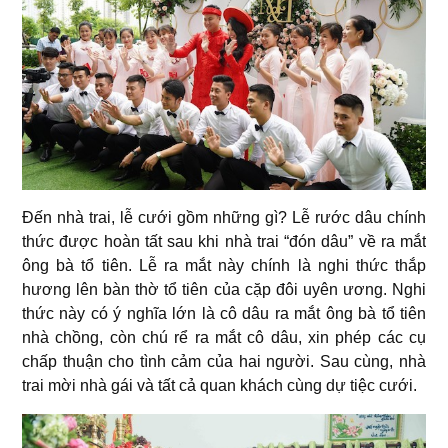
Đến nhà trai, lễ cưới gồm những gì? Lễ rước dâu chính
thức được hoàn tất sau khi nhà trai “đón dâu” về ra mắt
ông bà tổ tiên. Lễ ra mắt này chính là nghi thức thắp
hương lên bàn thờ tổ tiên của cặp đôi uyên ương. Nghi
thức này có ý nghĩa lớn là cô dâu ra mắt ông bà tổ tiên
nhà chồng, còn chú rể ra mắt cô dâu, xin phép các cụ
chấp thuận cho tình cảm của hai người. Sau cùng, nhà
trai mời nhà gái và tất cả quan khách cùng dự tiệc cưới.