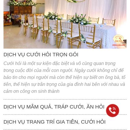
'
DỊCH VỤ CƯỚI HỎI TRỌN GÓI
Cưới hỏi là một sư kiện đặc biệt và vô cùng quan trọng
trong cuộc đời của mỗi con người. Ngày cưới không chỉ để
báo tin cho mọi người mà còn thể hiện sự biết ơn ông bà, tổ
tiên, thể hiện sự trân trọng của gia đình hai bên với nhau và
cảm ơn công ơn sinh thành
DỊCH VỤ MÂM QUẢ, TRÁP CƯỚI, ĂN HỎI
DỊCH VỤ TRANG TRÍ GIA TIÊN, CƯỚI HỎI