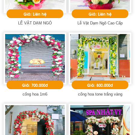
Giá: Liên hệ
Giá: Liên hệ
LỄ VẬT DẠM NGỎ
Lễ Vật Dạm Ngõ Cao Cấp
Giá: 700.000đ
Giá: 800.000đ
cổng hoa 1m6
cổng hoa tone trắng vàng