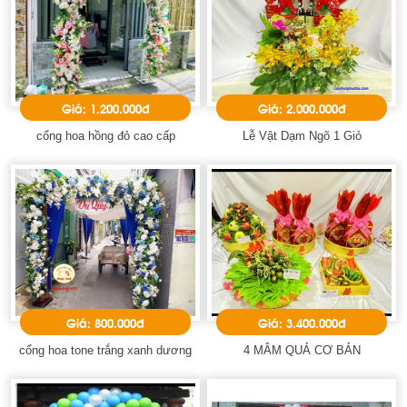
Giá: 1.200.000đ
Giá: 2.000.000đ
cổng hoa hồng đỏ cao cấp
Lễ Vật Dạm Ngõ 1 Giỏ
Giá: 800.000đ
Giá: 3.400.000đ
cổng hoa tone trắng xanh dương
4 MÂM QUẢ CƠ BẢN