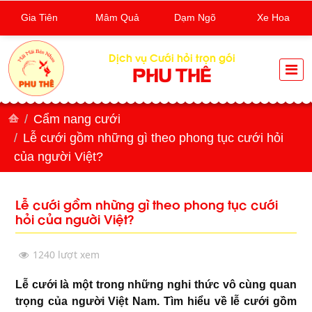
Gia Tiên
Mâm Quả
Dạm Ngõ
Xe Hoa
Dịch vụ Cưới hỏi trọn gói
PHU THÊ
Cẩm nang cưới
Lễ cưới gồm những gì theo phong tục cưới hỏi
của người Việt?
Lễ cưới gồm những gì theo phong tục cưới
hỏi của người Việt?
1240 lượt xem
Lễ cưới là một trong những nghi thức vô cùng quan
trọng của người Việt Nam. Tìm hiểu về lễ cưới gồm