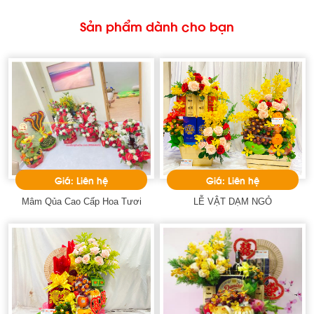
Sản phẩm dành cho bạn
Giá: Liên hệ
Giá: Liên hệ
Mâm Qủa Cao Cấp Hoa Tươi
LỄ VẬT DẠM NGỎ