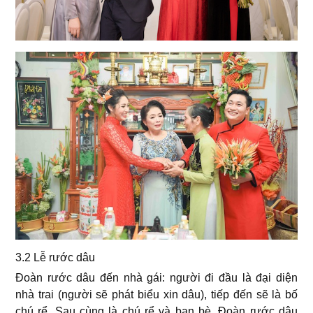
3.2 Lễ rước dâu
Đoàn rước dâu đến nhà gái: người đi đầu là đại diện
nhà trai (người sẽ phát biểu xin dâu), tiếp đến sẽ là bố
chú rể. Sau cùng là chú rể và bạn bè. Đoàn rước dâu