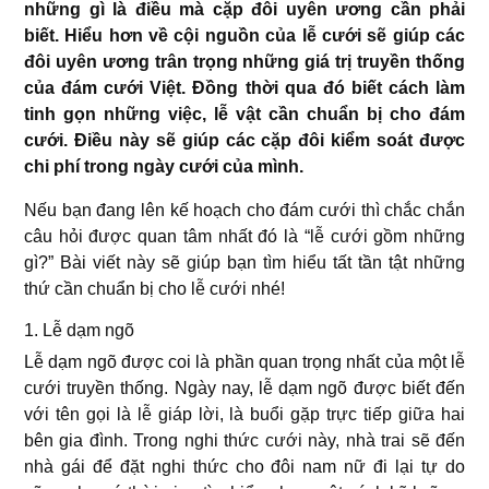
những gì là điều mà cặp đôi uyên ương cần phải
biết. Hiểu hơn về cội nguồn của lễ cưới sẽ giúp các
đôi uyên ương trân trọng những giá trị truyền thống
của đám cưới Việt. Đồng thời qua đó biết cách làm
tinh gọn những việc, lễ vật cần chuẩn bị cho đám
cưới. Điều này sẽ giúp các cặp đôi kiểm soát được
chi phí trong ngày cưới của mình.
Nếu bạn đang lên kế hoạch cho đám cưới thì chắc chắn
câu hỏi được quan tâm nhất đó là “lễ cưới gồm những
gì?” Bài viết này sẽ giúp bạn tìm hiểu tất tần tật những
thứ cần chuẩn bị cho lễ cưới nhé!
1. Lễ dạm ngõ
Lễ dạm ngõ được coi là phần quan trọng nhất của một lễ
cưới truyền thống. Ngày nay, lễ dạm ngõ được biết đến
với tên gọi là lễ giáp lời, là buổi gặp trực tiếp giữa hai
bên gia đình. Trong nghi thức cưới này, nhà trai sẽ đến
nhà gái để đặt nghi thức cho đôi nam nữ đi lại tự do