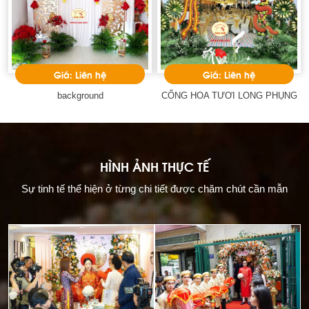
Giá: Liên hệ
Giá: Liên hệ
background
CỔNG HOA TƯƠI LONG PHỤNG
HÌNH ẢNH THỰC TẾ
Sự tinh tế thể hiện ở từng chi tiết được chăm chút cần mẫn