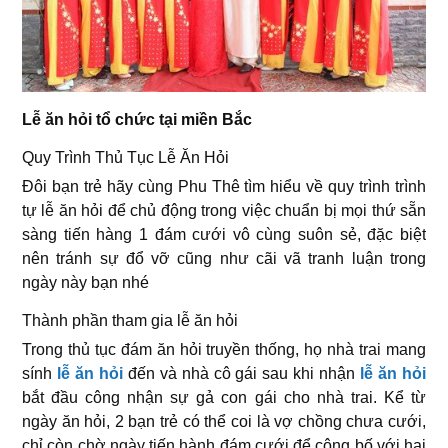
Lễ ăn hỏi tổ chức tại miền Bắc
Quy Trình Thủ Tục Lễ Ăn Hỏi
Đôi bạn trẻ hãy cùng Phu Thê tìm hiểu về quy trình trình
tự lễ ăn hỏi để chủ động trong việc chuẩn bị mọi thứ sẵn
sàng tiến hàng 1 đám cưới vô cùng suôn sẻ, đặc biệt
nên tránh sự đổ vỡ cũng như cãi vã tranh luận trong
ngày này bạn nhé
Thành phần tham gia lễ ăn hỏi
Trong thủ tục đám ăn hỏi truyền thống, họ nhà trai mang
sính
lễ ăn hỏi
đến và nhà cô gái sau khi nhận
lễ ăn hỏi
bắt đầu công nhận sự gả con gái cho nhà trai. Kể từ
ngày ăn hỏi, 2 bạn trẻ có thể coi là vợ chồng chưa cưới,
chỉ còn chờ ngày tiến hành đám cưới để công bố với hai