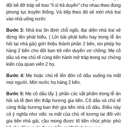
đội bê đỡ tráp sẽ trao “lì xì trả duyên” cho nhau theo đúng
phong tục truyền thống. Và tiếp theo đó sẽ mời nhà trai
vào nhà uống nước
Bước 3:
Nhà trai ổn định chỗ ngồi, đại diện nhà trai sẽ
đứng lên phát biểu, ( Lời bài phát biểu hay trong lễ ăn
hỏi tại nhà gái) giới thiệu thành phần 2 bên, xin phép họ
hàng 2 bên cho đôi bạn trẻ nên duyên vợ chồng. Mẹ cô
dâu và mẹ chú rể cùng tiến hành mở tráp trong sự chứng
kiến của quan viên 2 họ.
Bước 4:
Mẹ hoặc chú rể lên đón cô dâu xuống ria mắt
mọi người. Mời nước họ hàng 2 bên.
Bước 5:
Mẹ cô dâu lấy 1 phần các vật phẩm trong lễ ăn
hỏi và lễ đen lên thắp hương gia tiên. Cô dâu và chú rể
cùng thắp hương ban thờ gia tiên nhà cô dâu. Điều này
có ý nghĩa như việc ra mắt của chú rể tương lai đối với
gia tiên nhà gái, cầu mong được tổ tiên chúc phúc phù