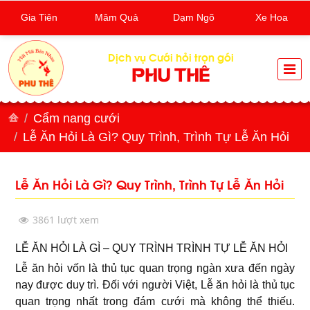
Gia Tiên
Mâm Quả
Dạm Ngõ
Xe Hoa
Dịch vụ Cưới hỏi trọn gói
PHU THÊ
Cẩm nang cưới
Lễ Ăn Hỏi Là Gì? Quy Trình, Trình Tự Lễ Ăn Hỏi
Lễ Ăn Hỏi Là Gì? Quy Trình, Trình Tự Lễ Ăn Hỏi
3861 lượt xem
LỄ ĂN HỎI LÀ GÌ – QUY TRÌNH TRÌNH TỰ LỄ ĂN HỎI
Lễ ăn hỏi vốn là thủ tục quan trọng ngàn xưa đến ngày
nay được duy trì. Đối với người Việt, Lễ ăn hỏi là thủ tục
quan trọng nhất trong đám cưới mà không thể thiếu.