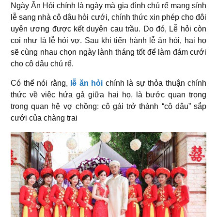
Ngày Ăn Hỏi chính là ngày mà gia đình chú rể mang sính
lễ sang nhà cô dâu hỏi cưới, chính thức xin phép cho đôi
uyên ương được kết duyên cau trầu. Do đó, Lễ hỏi còn
coi như là lễ hỏi vợ. Sau khi tiến hành lễ ăn hỏi, hai họ
sẽ cùng nhau chọn ngày lành tháng tốt để làm đám cưới
cho cô dâu chú rể.
Có thể nói rằng,
lễ ăn hỏi
chính là sự thỏa thuận chính
thức về việc hứa gả giữa hai họ, là bước quan trọng
trong quan hệ vợ chồng: cô gái trở thành “cô dâu” sắp
cưới của chàng trai