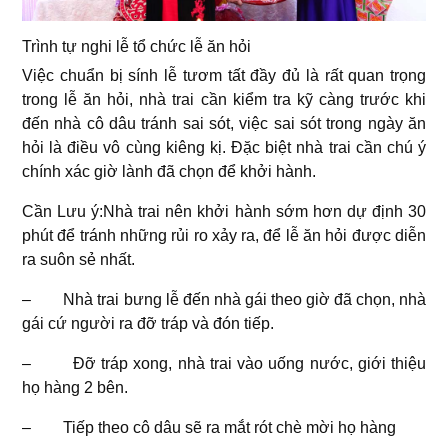
Trình tự nghi lễ tổ chức lễ ăn hỏi
Việc chuẩn bị sính lễ tươm tất đầy đủ là rất quan trọng
trong lễ ăn hỏi, nhà trai cần kiểm tra kỹ càng trước khi
đến nhà cô dâu tránh sai sót, việc sai sót trong ngày ăn
hỏi là điều vô cùng kiêng kị. Đặc biệt nhà trai cần chú ý
chính xác giờ lành đã chọn để khởi hành.
Cần Lưu ý:Nhà trai nên khởi hành sớm hơn dự định 30
phút để tránh những rủi ro xảy ra, để lễ ăn hỏi được diễn
ra suôn sẻ nhất.
– Nhà trai bưng lễ đến nhà gái theo giờ đã chọn, nhà
gái cứ người ra đỡ tráp và đón tiếp.
– Đỡ tráp xong, nhà trai vào uống nước, giới thiệu
họ hàng 2 bên.
– Tiếp theo cô dâu sẽ ra mắt rót chè mời họ hàng