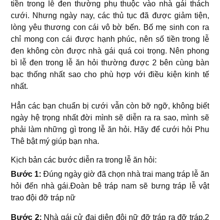
tiền trong lễ đen thường phụ thuộc vào nhà gái thách
cưới. Nhưng ngày nay, các thủ tục đã được giảm tiện,
lòng yêu thương con cái vô bờ bến. Bố mẹ sinh con ra
chỉ mong con cái được hạnh phúc, nên số tiền trong lễ
đen không còn được nhà gái quá coi trọng. Nên phong
bì lễ đen trong lễ ăn hỏi thường được 2 bên cùng bàn
bạc thống nhất sao cho phù hợp với điều kiện kinh tế
nhất.
Hẳn các bạn chuẩn bị cưới vẫn còn bỡ ngỡ, không biết
ngày hệ trọng nhất đời mình sẽ diễn ra ra sao, mình sẽ
phải làm những gì trong lễ ăn hỏi. Hãy để cưới hỏi Phu
Thê bật mý giúp bạn nha.
Kịch bản các bước diễn ra trong lễ ăn hỏi:
Bước 1:
Đúng ngày giờ đã chọn nhà trai mang tráp lễ ăn
hỏi đến nhà gái.Đoàn bê tráp nam sẽ bưng tráp lễ vật
trao đội đỡ tráp nữ
Bước 2:
Nhà gái cử đại diện đội nữ đỡ tráp ra đỡ tráp,2