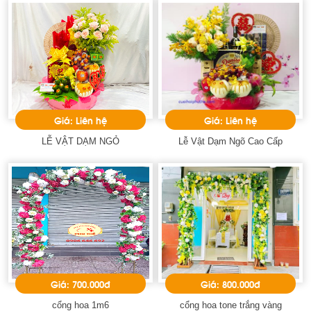
Giá: Liên hệ
Giá: Liên hệ
LỄ VẬT DẠM NGỎ
Lễ Vật Dạm Ngõ Cao Cấp
Giá: 700.000đ
Giá: 800.000đ
cổng hoa 1m6
cổng hoa tone trắng vàng