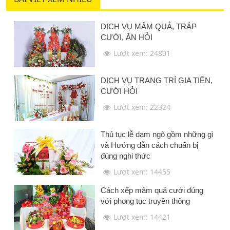
DỊCH VỤ MÂM QUẢ, TRÁP
CƯỚI, ĂN HỎI
Lượt xem: 24801
DỊCH VỤ TRANG TRÍ GIA TIÊN,
CƯỚI HỎI
Lượt xem: 22324
Thủ tục lễ dạm ngõ gồm những gì
và Hướng dẫn cách chuẩn bị
đúng nghi thức
Lượt xem: 14455
Cách xếp mâm quả cưới đúng
với phong tục truyền thống
Lượt xem: 14421