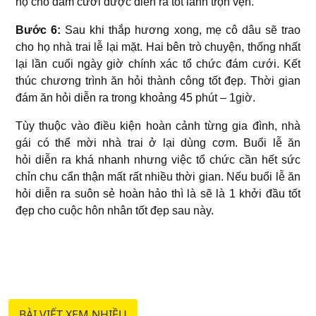
hộ cho đám cưới được diễn ra tốt lành trọn vẹn.
Bước 6:
Sau khi thắp hương xong, mẹ cô dâu sẽ trao
cho họ nhà trai lễ lại mặt. Hai bên trò chuyện, thống nhất
lại lần cuối ngày giờ chính xác tổ chức đám cưới. Kết
thúc chương trình ăn hỏi thành công tốt đẹp. Thời gian
đám ăn hỏi diễn ra trong khoảng 45 phút – 1giờ.
Tùy thuộc vào điều kiện hoàn cảnh từng gia đình, nhà
gái có thể mời nhà trai ở lại dùng cơm. Buổi lễ ăn
hỏi diễn ra khá nhanh nhưng việc tổ chức cần hết sức
chỉn chu cẩn thận mất rất nhiều thời gian. Nếu buổi lễ ăn
hỏi diễn ra suôn sẻ hoàn hảo thì là sẽ là 1 khởi đầu tốt
đẹp cho cuộc hôn nhân tốt đẹp sau này.
BÀI VIẾT XEM NHIỀU