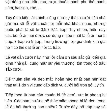
vật riêng như: trầu cau, rượu thuốc, bánh phu thê, bánh
cốm, hạt sen, chè, …
Tùy điều kiện tài chính, cũng như sự thách cưới của nhà
gái mà số lễ vật chuẩn bị mỗi nhà khác nhau, nhưng
buộc phải là số lẻ 3,5,7,9,11 tráp. Tuy nhiên, hiện nay
các bộ lễ ăn hỏi được sử dụng nhiều nhất là lễ ăn hỏi 5
tráp, 7 tráp và 9 tráp. Trong trường hợp gia đình khá giả
hơn có thể đặt lễ ăn hỏi 11 tráp.
Lễ vật dẫn cưới này, như lời cảm ơn sâu sắc gửi đến gia
đình nhà gái, cũng như sự yêu thương, tôn trọng cô dâu
sắp cưới.
Để thuận tiện và đẹp mắt, hoàn hảo nhất bạn nên đặt
tráp tại 1 đơn vị cung cấp dịch vụ cưới hỏi trọn gói uy tín
Tiếp theo là bạn cần chuẩn bị “lễ đen”, tức là phong bì
tiền. Các bạn thường sẽ thắc mắc phong bì lễ đen trong
lễ ăn hỏi thường bao nhiêu? Trước đây, số tráp hay số