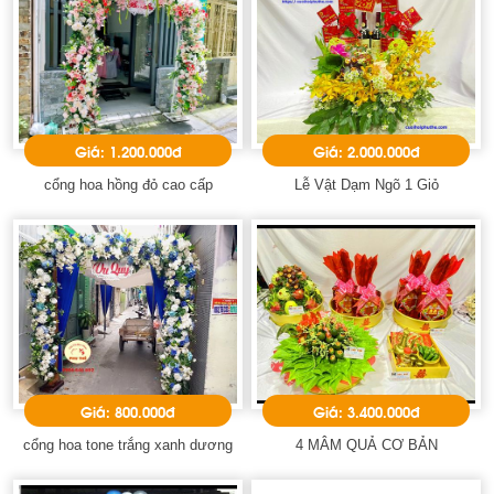
Giá: 1.200.000đ
Giá: 2.000.000đ
cổng hoa hồng đỏ cao cấp
Lễ Vật Dạm Ngõ 1 Giỏ
Giá: 800.000đ
Giá: 3.400.000đ
cổng hoa tone trắng xanh dương
4 MÂM QUẢ CƠ BẢN