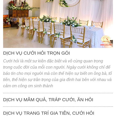
'
DỊCH VỤ CƯỚI HỎI TRỌN GÓI
Cưới hỏi là một sư kiện đặc biệt và vô cùng quan trọng
trong cuộc đời của mỗi con người. Ngày cưới không chỉ để
báo tin cho mọi người mà còn thể hiện sự biết ơn ông bà, tổ
tiên, thể hiện sự trân trọng của gia đình hai bên với nhau và
cảm ơn công ơn sinh thành
DỊCH VỤ MÂM QUẢ, TRÁP CƯỚI, ĂN HỎI
DỊCH VỤ TRANG TRÍ GIA TIÊN, CƯỚI HỎI