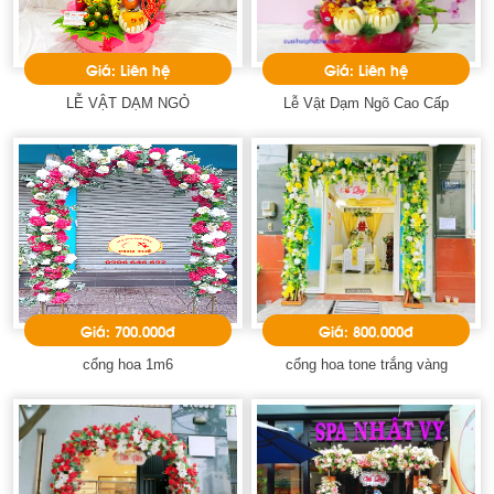
Giá: Liên hệ
Giá: Liên hệ
LỄ VẬT DẠM NGỎ
Lễ Vật Dạm Ngõ Cao Cấp
Giá: 700.000đ
Giá: 800.000đ
cổng hoa 1m6
cổng hoa tone trắng vàng