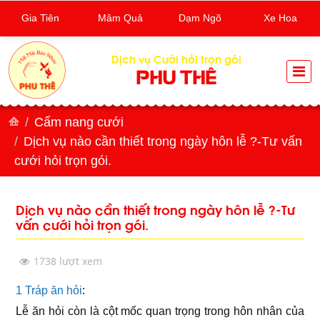
Gia Tiên
Mâm Quả
Dạm Ngõ
Xe Hoa
Dịch vụ Cưới hỏi trọn gói
PHU THÊ
Cẩm nang cưới
Dịch vụ nào cần thiết trong ngày hôn lễ ?-Tư vấn
cưới hỏi trọn gói.
Dịch vụ nào cần thiết trong ngày hôn lễ ?-Tư
vấn cưới hỏi trọn gói.
1738 lượt xem
1 Tráp ăn hỏi
:
Lễ ăn hỏi còn là cột mốc quan trọng trong hôn nhân của