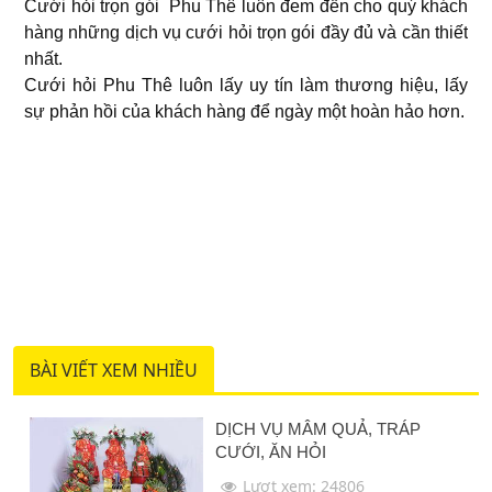
Cưới hỏi trọn gói Phu Thê luôn đem đến cho quý khách
hàng những dịch vụ cưới hỏi trọn gói đầy đủ và cần thiết
nhất.
Cưới hỏi Phu Thê luôn lấy uy tín làm thương hiệu, lấy
sự phản hồi của khách hàng để ngày một hoàn hảo hơn.
BÀI VIẾT XEM NHIỀU
DỊCH VỤ MÂM QUẢ, TRÁP
CƯỚI, ĂN HỎI
Lượt xem: 24806