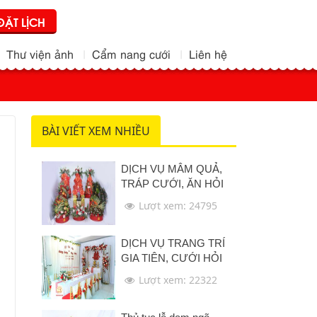
ĐẶT LỊCH
Thư viện ảnh
Cẩm nang cưới
Liên hệ
BÀI VIẾT XEM NHIỀU
DỊCH VỤ MÂM QUẢ,
TRÁP CƯỚI, ĂN HỎI
Lượt xem: 24795
DỊCH VỤ TRANG TRÍ
GIA TIÊN, CƯỚI HỎI
Lượt xem: 22322