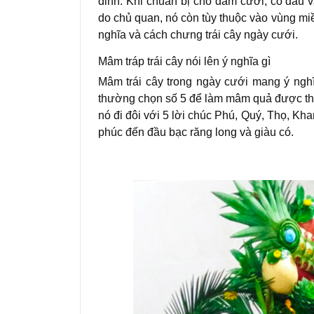
dinh. Khi chuẩn bị cho đám cưới, cô dâu v
do chủ quan, nó còn tùy thuộc vào vùng miề
nghĩa và cách chưng trái cây ngày cưới.
Mâm tráp trái cây nói lên ý nghĩa gì
Mâm trái cây trong ngày cưới mang ý ng
thường chọn số 5 để làm mâm quả được thể
nó đi đôi với 5 lời chúc Phú, Quý, Thọ, K
phúc đến đầu bạc răng long và giàu có.