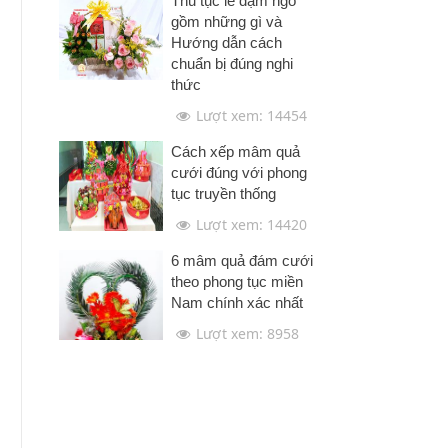
Thủ tục lễ dạm ngõ
gồm những gì và
Hướng dẫn cách
chuẩn bị đúng nghi
thức
Lượt xem: 14454
Cách xếp mâm quả
cưới đúng với phong
tục truyền thống
Lượt xem: 14420
6 mâm quả đám cưới
theo phong tục miền
Nam chính xác nhất
Lượt xem: 8958