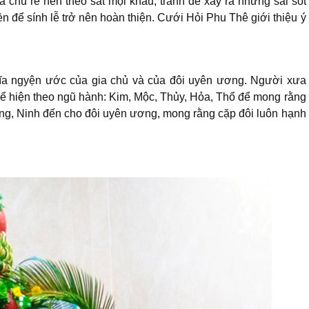
à chú rể nên theo sát mọi khâu, tránh để xảy ra những sai sót
n để sính lễ trở nên hoàn thiện. Cưới Hỏi Phu Thê giới thiệu ý
hĩa ngyện ước của gia chủ và của đôi uyên ương. Người xưa
 hiện theo ngũ hành: Kim, Mộc, Thủy, Hỏa, Thổ để mong rằng
hang, Ninh đến cho đôi uyên ương, mong rằng cặp đôi luôn hạnh