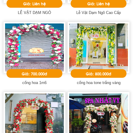
Giá: Liên hệ
Giá: Liên hệ
LỄ VẬT DẠM NGỎ
Lễ Vật Dạm Ngõ Cao Cấp
Giá: 700.000đ
Giá: 800.000đ
cổng hoa 1m6
cổng hoa tone trắng vàng