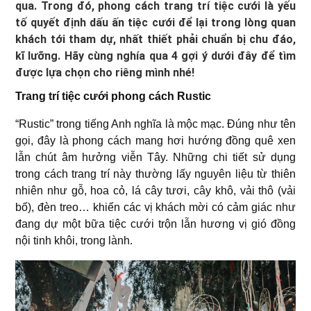
qua. Trong đó, phong cách
trang trí tiệc cưới
là yếu
tố quyết định dấu ấn tiệc cưới để lại trong lòng quan
khách tới tham dự, nhất thiết phải chuẩn bị chu đáo,
kĩ lưỡng. Hãy cùng nghía qua 4 gợi ý dưới đây để tìm
được lựa chọn cho riêng mình nhé!
Trang trí tiệc cưới phong cách Rustic
“Rustic” trong tiếng Anh nghĩa là mộc mạc. Đúng như tên
gọi, đây là phong cách mang hơi hướng đồng quê xen
lẫn chút âm hưởng viễn Tây. Những chi tiết sử dụng
trong cách trang trí này thường lấy nguyên liệu từ thiên
nhiên như gỗ, hoa cỏ, lá cây tươi, cây khô, vải thô (vải
bố), đèn treo… khiến các vị khách mời có cảm giác như
đang dự một bữa tiệc cưới trộn lẫn hương vị gió đồng
nội tinh khôi, trong lành.