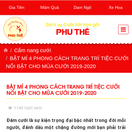
Gia Tiên
Mâm Quả
Dạm Ngõ
Xe Hoa
Dịch vụ Cưới hỏi trọn gói
PHU THÊ
Cẩm nang cưới
BẬT MÍ 4 PHONG CÁCH TRANG TRÍ TIỆC CƯỚI
NỔI BẬT CHO MÙA CƯỚI 2019-2020
BẬT MÍ 4 PHONG CÁCH TRANG TRÍ TIỆC CƯỚI
NỔI BẬT CHO MÙA CƯỚI 2019-2020
1146 lượt xem
Đám cưới là sự kiện trọng đại bậc nhất trong đời mỗi
người, đánh dấu một chặng đường mới bạn phải trải