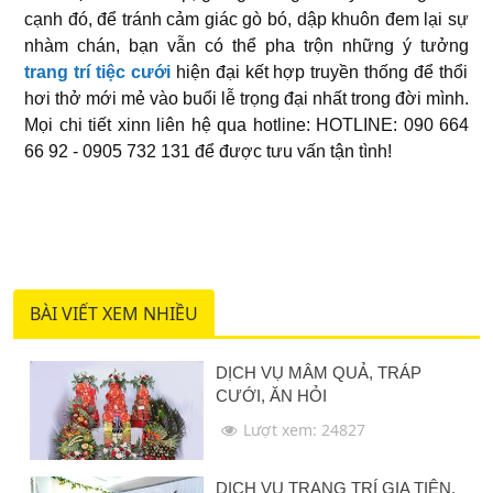
cạnh đó, để tránh cảm giác gò bó, dập khuôn đem lại sự
nhàm chán, bạn vẫn có thể pha trộn những ý tưởng
trang trí tiệc cưới
hiện đại kết hợp truyền thống để thổi
hơi thở mới mẻ vào buổi lễ trọng đại nhất trong đời mình.
Mọi chi tiết xinn liên hệ qua hotline: HOTLINE: 090 664
66 92 - 0905 732 131 để được tưu vấn tận tình!
BÀI VIẾT XEM NHIỀU
DỊCH VỤ MÂM QUẢ, TRÁP
CƯỚI, ĂN HỎI
Lượt xem: 24827
DỊCH VỤ TRANG TRÍ GIA TIÊN,