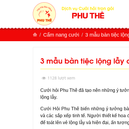
Dịch vụ Cưới hỏi trọn gói
PHU THÊ
Cẩm nang cưới
3 mẫu bàn tiệc lộn
3 mẫu bàn tiệc lộng lẫy 
1128 lượt xem
Cưới hỏi Phu Thê đã tạo nên những ý tưởng
lộng lẫy.
Cưới Hỏi Phu Thê biến những ý tưởng bàn 
và các sắp xếp tinh tế. Người thiết kế hoa 
để toát lên vẻ lộng lẫy và hiện đại, ấn tượn