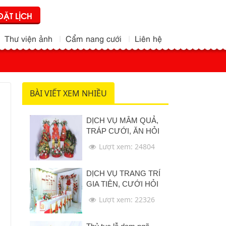
ĐẶT LỊCH
Thư viện ảnh
Cẩm nang cưới
Liên hệ
BÀI VIẾT XEM NHIỀU
DỊCH VỤ MÂM QUẢ,
TRÁP CƯỚI, ĂN HỎI
Lượt xem: 24804
DỊCH VỤ TRANG TRÍ
GIA TIÊN, CƯỚI HỎI
Lượt xem: 22326