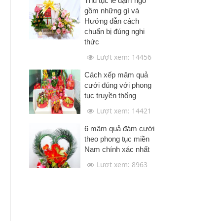
Thủ tục lễ dạm ngõ
gồm những gì và
Hướng dẫn cách
chuẩn bị đúng nghi
thức
Lượt xem: 14456
Cách xếp mâm quả
cưới đúng với phong
tục truyền thống
Lượt xem: 14421
6 mâm quả đám cưới
theo phong tục miền
Nam chính xác nhất
Lượt xem: 8963