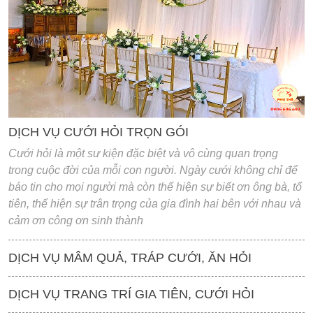
'
DỊCH VỤ CƯỚI HỎI TRỌN GÓI
Cưới hỏi là một sư kiện đặc biệt và vô cùng quan trọng
trong cuộc đời của mỗi con người. Ngày cưới không chỉ để
báo tin cho mọi người mà còn thể hiện sự biết ơn ông bà, tổ
tiên, thể hiện sự trân trọng của gia đình hai bên với nhau và
cảm ơn công ơn sinh thành
DỊCH VỤ MÂM QUẢ, TRÁP CƯỚI, ĂN HỎI
DỊCH VỤ TRANG TRÍ GIA TIÊN, CƯỚI HỎI