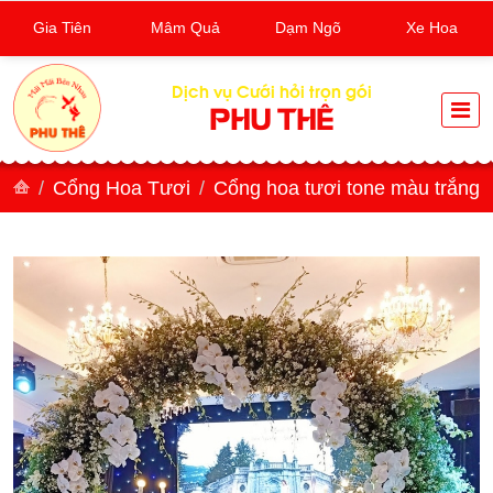
Gia Tiên
Mâm Quả
Dạm Ngõ
Xe Hoa
Dịch vụ Cưới hỏi trọn gói
PHU THÊ
Cổng Hoa Tươi
Cổng hoa tươi tone màu trắng