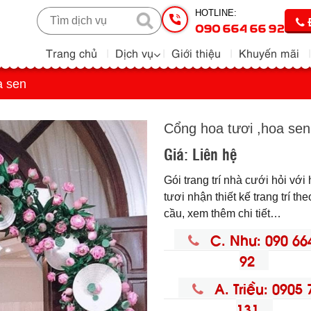
HOTLINE:
090 664 66 92
Trang chủ
Dịch vụ
Giới thiệu
Khuyến mãi
a sen
Cổng hoa tươi ,hoa sen
Giá:
Liên hệ
Gói trang trí nhà cưới hỏi với
tươi nhận thiết kế trang trí th
cầu, xem thêm chi tiết…
C. Như: 090 66
92
A. Triều: 0905 
131