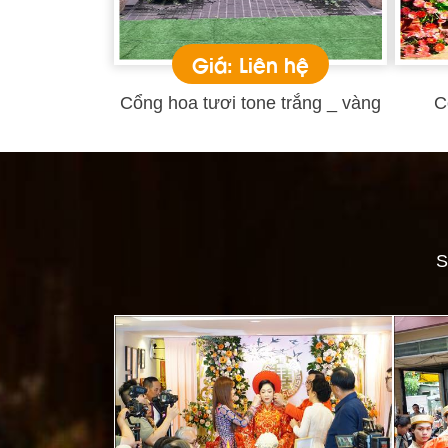
Giá: Liên hệ
Cổng hoa tươi tone trắng _ vàng
C
S