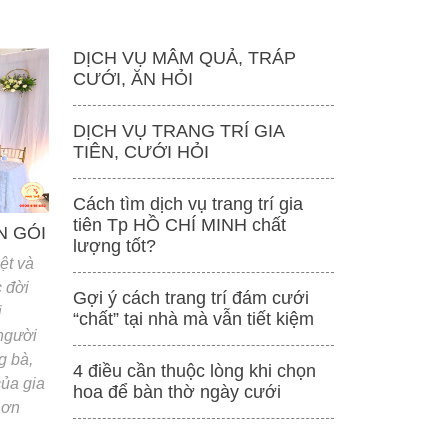
DỊCH VỤ MÂM QUẢ, TRÁP
CƯỚI, ĂN HỎI
DỊCH VỤ TRANG TRÍ GIA
TIÊN, CƯỚI HỎI
Cách tìm dịch vụ trang trí gia
tiên Tp HỒ CHÍ MINH chất
N GÓI
lượng tốt?
ệt và
 đời
Gợi ý cách trang trí đám cưới
i
“chất” tại nhà mà vẫn tiết kiệm
 người
g bà,
4 điều cần thuộc lòng khi chọn
của gia
hoa để bàn thờ ngày cưới
 ơn