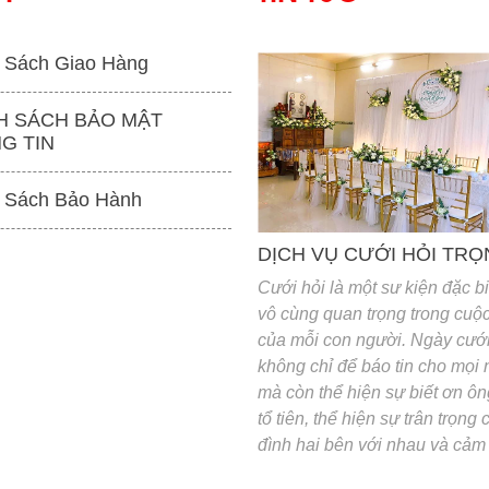
 Sách Giao Hàng
H SÁCH BẢO MẬT
G TIN
'
 Sách Bảo Hành
DỊCH VỤ CƯỚI HỎI TRỌ
Cưới hỏi là một sư kiện đặc bi
vô cùng quan trọng trong cuộc
của mỗi con người. Ngày cướ
không chỉ để báo tin cho mọi
mà còn thể hiện sự biết ơn ôn
tổ tiên, thể hiện sự trân trọng 
đình hai bên với nhau và cảm
công ơn sinh thành