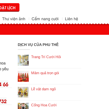
ĐẶT LỊCH
Thư viện ảnh
Cẩm nang cưới
Liên hệ
DỊCH VỤ CỦA PHU THÊ
Trang Trí Cưới Hỏi
 hoa
eo yêu
Mâm quả trọn gói
4 66
Lễ vật dạm ngỏ
732
Cổng Hoa Cưới