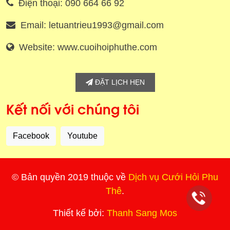
Điện thoại: 090 664 66 92
Email: letuantrieu1993@gmail.com
Website: www.cuoihoiphuthe.com
ĐẶT LỊCH HẸN
Kết nối với chúng tôi
Facebook
Youtube
© Bản quyền 2019 thuộc về
Dịch vụ Cưới Hỏi Phu
Thê
.
Thiết kế bởi:
Thanh Sang Mos