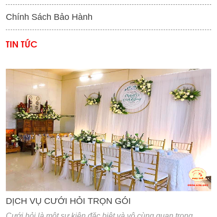
Chính Sách Bảo Hành
TIN TỨC
'
DỊCH VỤ CƯỚI HỎI TRỌN GÓI
Cưới hỏi là một sư kiện đặc biệt và vô cùng quan trọng