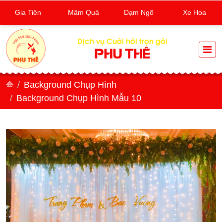
Gia Tiên
Mâm Quả
Dạm Ngõ
Xe Hoa
Dịch vụ Cưới hỏi trọn gói
PHU THÊ
Background Chụp Hình
Background Chụp Hình Mẫu 10