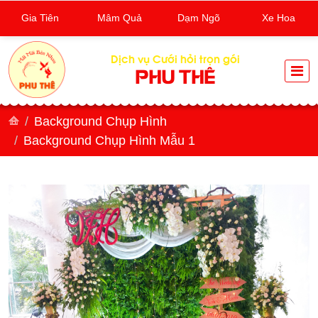
Gia Tiên
Mâm Quả
Dạm Ngõ
Xe Hoa
Dịch vụ Cưới hỏi trọn gói
PHU THÊ
Background Chụp Hình
Background Chụp Hình Mẫu 1