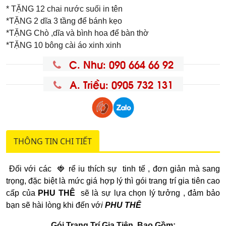
* TẶNG 12 chai nước suối in tên
*TẶNG 2 dĩa 3 tầng để bánh kẹo
*TẶNG Chò ,dĩa và bình hoa để bàn thờ
*TẶNG 10 bông cài áo xinh xinh
C. Như: 090 664 66 92
A. Triều: 0905 732 131
THÔNG TIN CHI TIẾT
Đối với các 🍓 rể iu thích sự tinh tế , đơn giản mà sang
trọng, đặc biệt là mức giá hợp lý thì gói trang trí gia tiên cao
cấp của
PHU THÊ
sẽ là sự lựa chọn lý tưởng , đảm bảo
bạn sẽ hài lòng khi đến vớ
i
PHU THÊ
Gói Trang Trí Gia Tiên Bao Gồm: