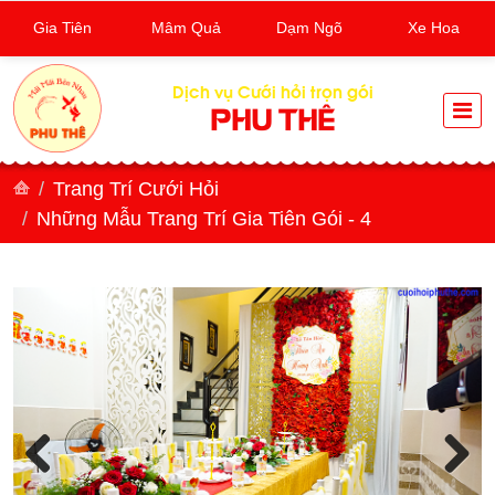
Gia Tiên
Mâm Quả
Dạm Ngõ
Xe Hoa
Dịch vụ Cưới hỏi trọn gói
PHU THÊ
Trang Trí Cưới Hỏi
Những Mẫu Trang Trí Gia Tiên Gói - 4