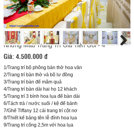
Previous
Next
Những Mẫu Trang Trí Gia Tiên Gói - 4
Next
Giá:
4.500.000 đ
1/Trang trí bộ phông bàn thờ hoa văn
2/Trang trí bàn thờ và bộ lư đồng
3/Trang trí bàn để mâm quả
4/Trang trí bàn dài hai họ 12 khách
5/Trang trí 3 bình hoa lụa để bàn dài
6/Tách trà / nước suối / kệ để bánh
7/Ghế Tiffany 12 cái trang trí cột nơ
8/Thiết kế bảng tên lễ đính hoa lụa
9/Trang trí cổng 2,5m với hoa lụa