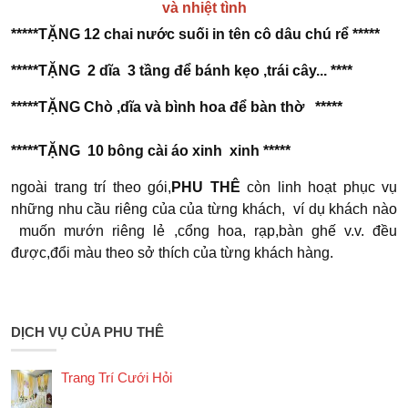
và nhiệt tình
*****TẶNG 12 chai nước suối in tên cô dâu chú rể *****
*****TẶNG 2 dĩa 3 tầng để bánh kẹo ,trái cây... ****
*****TẶNG Chò ,dĩa và bình hoa để bàn thờ *****
*****TẶNG 10 bông cài áo xinh xinh *****
ngoài trang trí theo gói,
PHU THÊ
còn linh hoạt phục vụ
những nhu cầu riêng của của từng khách, ví dụ khách nào
muốn mướn riêng lẻ ,cổng hoa, rạp,bàn ghế v.v. đều
được,đổi màu theo sở thích của từng khách hàng.
DỊCH VỤ CỦA PHU THÊ
Trang Trí Cưới Hỏi