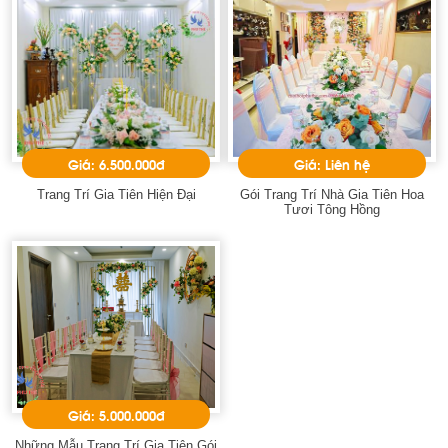
Giá: 6.500.000đ
Giá: Liên hệ
Trang Trí Gia Tiên Hiện Đại
Gói Trang Trí Nhà Gia Tiên Hoa
Tươi Tông Hồng
Giá: 5.000.000đ
Những Mẫu Trang Trí Gia Tiên Gói