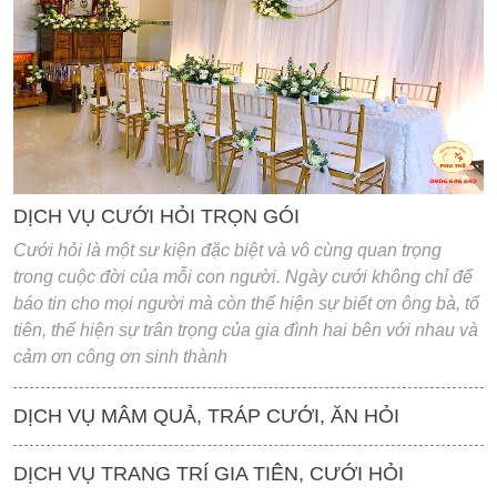
'
DỊCH VỤ CƯỚI HỎI TRỌN GÓI
Cưới hỏi là một sư kiện đặc biệt và vô cùng quan trọng
trong cuộc đời của mỗi con người. Ngày cưới không chỉ để
báo tin cho mọi người mà còn thể hiện sự biết ơn ông bà, tổ
tiên, thể hiện sự trân trọng của gia đình hai bên với nhau và
cảm ơn công ơn sinh thành
DỊCH VỤ MÂM QUẢ, TRÁP CƯỚI, ĂN HỎI
DỊCH VỤ TRANG TRÍ GIA TIÊN, CƯỚI HỎI