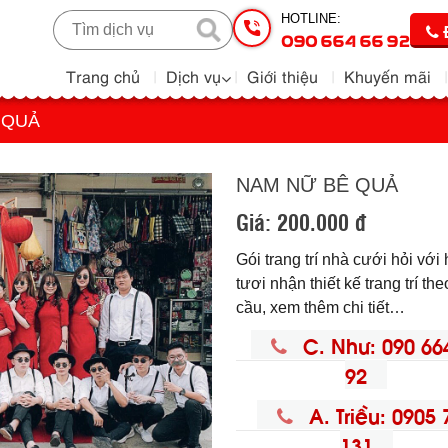
HOTLINE:
090 664 66 92
Trang chủ
Dịch vụ
Giới thiệu
Khuyến mãi
 QUẢ
NAM NỮ BÊ QUẢ
Giá:
200.000 đ
Gói trang trí nhà cưới hỏi với
tươi nhận thiết kế trang trí th
cầu, xem thêm chi tiết…
C. Như: 090 66
92
A. Triều: 0905 
131