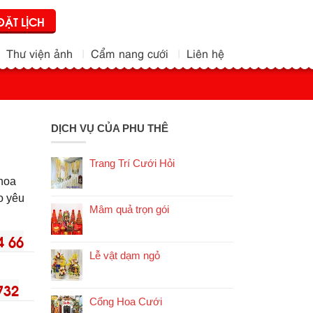
ĐẶT LỊCH
Thư viện ảnh
Cẩm nang cưới
Liên hệ
DỊCH VỤ CỦA PHU THÊ
Trang Trí Cưới Hỏi
 hoa
eo yêu
Mâm quả trọn gói
4 66
Lễ vật dạm ngỏ
732
Cổng Hoa Cưới