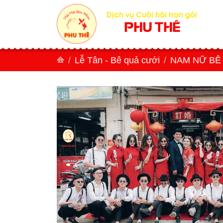
Dịch vụ Cưới hỏi trọn gói
PHU THÊ
Lễ Tân - Bê quả cưới
NAM NỮ BÊ