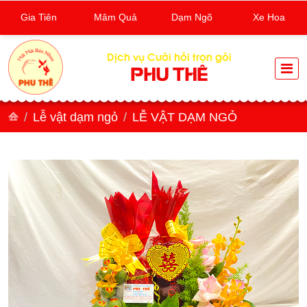
Gia Tiên
Mâm Quả
Dạm Ngõ
Xe Hoa
Dịch vụ Cưới hỏi trọn gói
PHU THÊ
Lễ vật dạm ngỏ
LỄ VẬT DẠM NGỎ