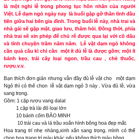
là một nghi lễ trong phong tục hôn nhân của người
Việt. Lễ dạm ngỏ ngày nay là buổi gặp gỡ thân tình đầu
tiên giữa hai bên gia đình. Trong buổi lễ này, nhà trai và
nhà gái sẽ gặp mặt, giao lưu, thăm hỏi. Đồng thời, phía
nhà trai sẽ xin phép để chú rể được qua lại với cô dâu
và tính chuyện trăm năm năm. Lễ vật dạm ngỏ không
cần quá cầu kì chỉ cần một ít đủ lễ là được gồm; một ít
bánh kẹo, trái cây loại ngon, trầu cau , chè thuốc,
rượu.v.v.
Bạn thích đơn giản nhưng vẫn đầy đủ lễ vật cho một dạm
Ngỏ thì có thể chọn lễ vật dạm ngỏ 3 này . Vừa đủ lễ, vừa
sang trọng.
Gồm: 1 cặp rượu vang dalat
1 cặp trà lài đỏ loại lớn
10 bánh cốm BẢO MINH
10 trái cau và lá trầu xoắn hình bông hoa đẹp mắt.
Hoa trang trí nhẹ nhàng,xinh xắn sang trọng. mình có thể
chọn hoa trang trí màu khác nếu không thích màu hồng