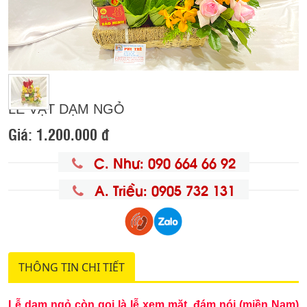
LỄ VẬT DẠM NGỎ
Giá:
1.200.000 đ
C. Như: 090 664 66 92
A. Triều: 0905 732 131
THÔNG TIN CHI TIẾT
Lễ dạm ngỏ còn gọi là lễ xem mặt, đám nói (miền Nam)