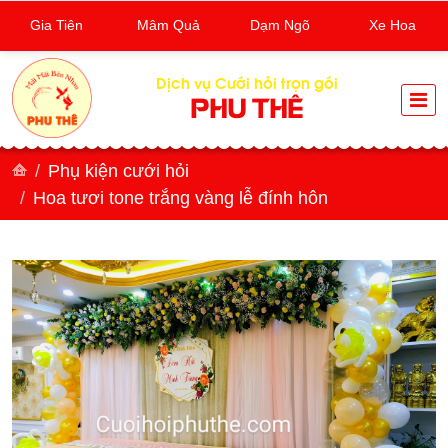
Gia Tiên
Mâm Quả
Dạm Ngõ
Xe Hoa
Dịch vụ Cưới hỏi trọn gói
PHU THÊ
Phụ kiện cưới hỏi
Hoa tươi tone trắng vàng lễ đính hôn