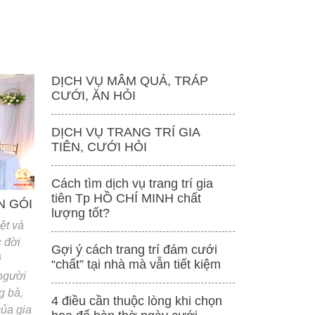
DỊCH VỤ MÂM QUẢ, TRÁP
CƯỚI, ĂN HỎI
DỊCH VỤ TRANG TRÍ GIA
TIÊN, CƯỚI HỎI
Cách tìm dịch vụ trang trí gia
tiên Tp HỒ CHÍ MINH chất
N GÓI
lượng tốt?
ệt và
 đời
Gợi ý cách trang trí đám cưới
i
“chất” tại nhà mà vẫn tiết kiệm
 người
g bà,
4 điều cần thuộc lòng khi chọn
của gia