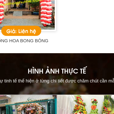
Giá: Liên hệ
ỔNG HOA BONG BÓNG
HÌNH ẢNH THỰC TẾ
ự tinh tế thể hiện ở từng chi tiết được chăm chút cần m