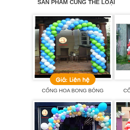
SẢN PHẨM CÙNG THỂ LOẠI
Giá: Liên hệ
CỔNG HOA BONG BÓNG
C