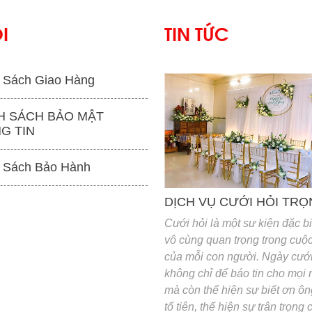
I
TIN TỨC
 Sách Giao Hàng
H SÁCH BẢO MẬT
G TIN
'
 Sách Bảo Hành
DỊCH VỤ CƯỚI HỎI TRỌ
Cưới hỏi là một sư kiện đặc bi
vô cùng quan trọng trong cuộc
của mỗi con người. Ngày cướ
không chỉ để báo tin cho mọi
mà còn thể hiện sự biết ơn ôn
tổ tiên, thể hiện sự trân trọng 