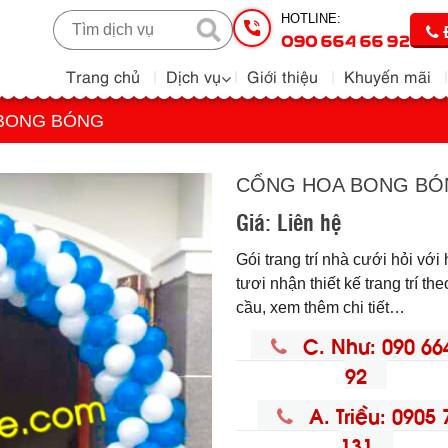
HOTLINE:
090 664 66 92
Trang chủ
Dịch vụ
Giới thiệu
Khuyến mãi
BONG BÓNG
CỔNG HOA BONG BÓ
Giá:
Liên hệ
Gói trang trí nhà cưới hỏi với
tươi nhận thiết kế trang trí th
cầu, xem thêm chi tiết…
C. Như: 090 66
92
A. Triều: 0905 
131