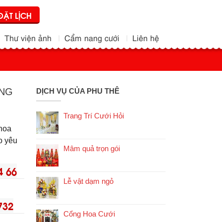
ĐẶT LỊCH
Thư viện ảnh
Cẩm nang cưới
Liên hệ
NG
DỊCH VỤ CỦA PHU THÊ
Trang Trí Cưới Hỏi
 hoa
eo yêu
Mâm quả trọn gói
4 66
Lễ vật dạm ngỏ
732
Cổng Hoa Cưới