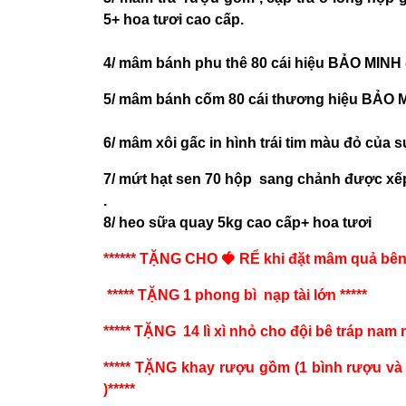
5+ hoa tươi cao cấp.
4/ mâm bánh phu thê 80 cái hiệu BẢO MINH 
5/ mâm bánh cốm 80 cái thương hiệu BẢO M
6/ mâm xôi gấc in hình trái tim màu đỏ của
7/ mứt hạt sen 70 hộp sang chảnh được xếp
.
8/ heo sữa quay 5kg cao cấp+ hoa tươi
****** TẶNG CHO 🍓 RỂ khi đặt mâm quả bên 
***** TẶNG 1 phong bì nạp tài lớn *****
***** TẶNG 14 lì xì nhỏ cho đội bê tráp nam n
***** TẶNG khay rượu gồm (1 bình rượu và 
)*****