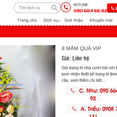
HOTLINE:
090 664 66 92
Trang chủ
Dịch vụ
Giới thiệu
Khuyến mãi
8 MÂM QUẢ VIP
Giá:
Liên hệ
Gói trang trí nhà cưới hỏi với
tươi nhận thiết kế trang trí th
cầu, xem thêm chi tiết…
C. Như: 090 66
92
A. Triều: 0905 
131