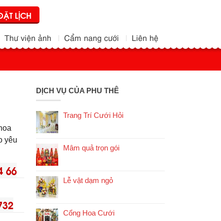
ĐẶT LỊCH
Thư viện ảnh
Cẩm nang cưới
Liên hệ
DỊCH VỤ CỦA PHU THÊ
Trang Trí Cưới Hỏi
 hoa
eo yêu
Mâm quả trọn gói
4 66
Lễ vật dạm ngỏ
732
Cổng Hoa Cưới