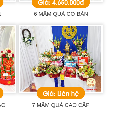
Giá: 4.650.000đ
N
6 MÂM QUẢ CƠ BẢN
Giá: Liên hệ
AO
7 MÂM QUẢ CAO CẤP