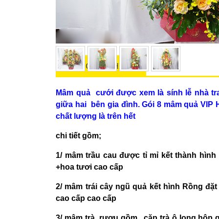
THÔNG TIN CHI TIẾT
Mâm quả cưới được xem là sính lễ nhà tr
giữa hai bên gia đình. Gói 8 mâm quả VIP H
chất lượng là trên hết
chi tiết gồm;
1/ mâm trầu cau được tỉ mỉ kết thành hình
+hoa tươi cao cấp
2/ mâm trái cây ngũ quả kết hình Rồng đặ
cao cấp cao cấp
3/ mâm trà rượu gồm , cặp trà ô long hộp