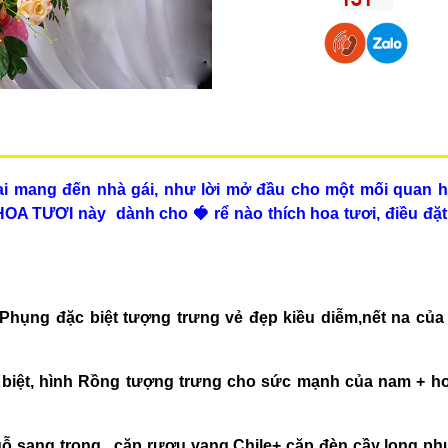
ai mang đến nhà gái, như lời mở đầu cho một mối quan 
OA TƯƠI này dành cho 🍓 rể nào thích hoa tươi, điều đặt 
 Phụng đặc biệt tượng trưng vẻ đẹp kiều diễm,nết na của
t biệt, hình Rồng tượng trưng cho sức mạnh của nam + ho
 gỗ sang trọng, cặp rượu vang Chile+ cặp đèn cầy long p